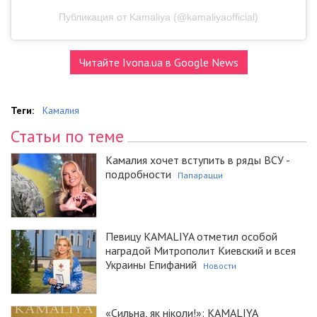
Публикация от Kamaliya (@kamaliyaofficial)
Читайте Ivona.ua в Google News
Теги:
Камалия
Статьи по теме
Камалия хочет вступить в ряды ВСУ -
подробности
Папарацци
Певицу KAMALIYA отметил особой
наградой Митрополит Киевский и всея
Украины Епифаний
Новости
«Сильна, як ніколи!»: KAMALIYA