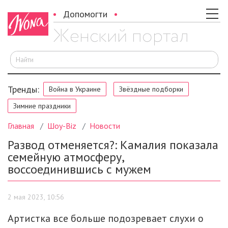
Допомогти
И
Тренды:
Война в Украине
Звёздные подборки
Зимние праздники
Главная
Шоу-Biz
Новости
Развод отменяется?: Камалия показала
семейную атмосферу,
воссоединившись с мужем
2 мая 2023, 10:56
Артистка все больше подозревает слухи о