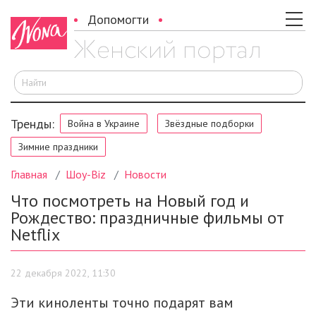
Допомогти
И
Тренды:
Война в Украине
Звёздные подборки
Зимние праздники
Главная
Шоу-Biz
Новости
Что посмотреть на Новый год и
Рождество: праздничные фильмы от
Netflix
22 декабря 2022, 11:30
Эти киноленты точно подарят вам