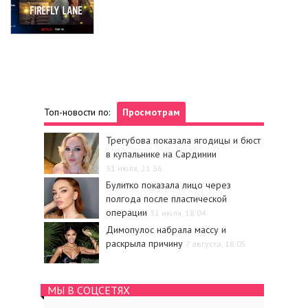
Топ-новости по:
Просмотрам
Трегубова показала ягодицы и бюст
в купальнике на Сардинии
31 июля, 21:36
Булитко показала лицо через
полгода после пластической
операции
31 июля, 18:04
Димопулос набрала массу и
раскрыла причину
7 августа, 18:05
МЫ В СОЦСЕТЯХ