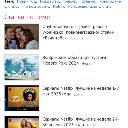
Теги:
Новый год
,
Рождество
,
трейлер
,
фильмы
,
новогодние
фильмы
,
что посмотреть
,
Netflix
,
Рождественские фильмы
Статьи по теме
Опубліковано офіційний трейлер
української повнометражної стрічки
«Бачу тебе»
Новости
Які прикраси обрати для зустрічі
Нового Року 2024
Мода
Сериалы Netflix: лучшие на неделе 1-7
мая 2023 года
Досуг
Сериалы Netflix: лучшие на неделе 24-
30 апреля 2023 года
Досуг