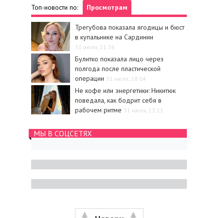
Топ-новости по:
Просмотрам
Трегубова показала ягодицы и бюст
в купальнике на Сардинии
31 июля, 21:36
Булитко показала лицо через
полгода после пластической
операции
31 июля, 18:04
Не кофе или энергетики: Никитюк
поведала, как бодрит себя в
рабочем ритме
31 июля, 23:11
МЫ В СОЦСЕТЯХ