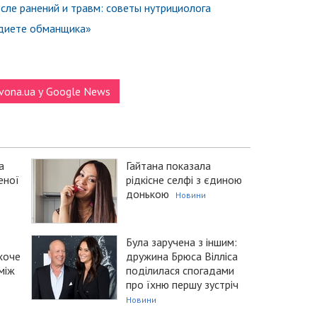
сле ранений и травм: cоветы нутрициолога
«диете обманщика»
vona.ua у Google News
а
Гайтана показала
еної
рідкісне селфі з єдиною
донькою
Новини
Була заручена з іншим:
 хоче
дружина Брюса Вілліса
між
поділилася спогадами
про їхню першу зустріч
Новини