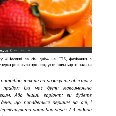
екусів
unsplash.com
у «Щасливі за сім днів» на СТБ, фахівчиня з
енерка розповіла про продукти, яким варто надати
потрібно, інакше ви ризикуєте об'їстися
й прийом їжі має бути максимально
егким. Або інший варіант: ви будете
 день, що попадеться першим на очі, і
Перекушувати потрібно через 2-3 години