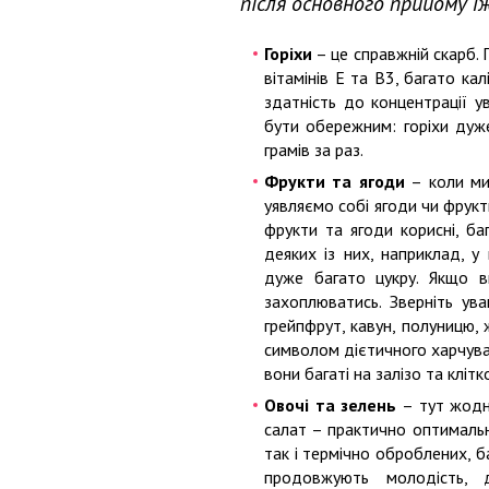
після основного прийому їж
Горіхи
– це справжній скарб. 
вітамінів Е та В3, багато к
здатність до концентрації у
бути обережним: горіхи дуже
грамів за раз.
Фрукти та ягоди
– коли ми
уявляємо собі ягоди чи фрукти
фрукти та ягоди корисні, ба
деяких із них, наприклад, у 
дуже багато цукру. Якщо в
захоплюватись. Зверніть ув
грейпфрут, кавун, полуницю, 
символом дієтичного харчуван
вони багаті на залізо та кліт
Овочі та зелень
– тут жодн
салат – практично оптимальни
так і термічно оброблених, ба
продовжують молодість, 