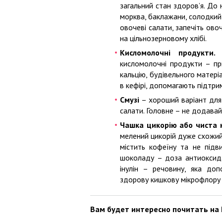
загальний стан здоров’я. До 
морква, баклажани, солодкий 
овочеві салати, запечіть ово
на цільнозерновому хлібі.
Кисломолочні продукти
кисломолочні продукти – пр
кальцію, будівельного матеріа
в кефірі, допомагають підтр
Смузі
– хороший варіант для 
салати. Головне – не додавай
Чашка цикорію або чиста 
мелений цикорій дуже схожий н
містить кофеїну та не підв
шоколаду – доза антиоксидан
інулін – речовину, яка доп
здорову кишкову мікрофлору 
Вам будет интересно почитать на 