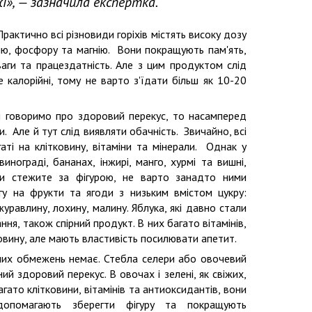
і», — зазначила експертка.
Практично всі різновиди горіхів містять високу дозу
алію, фосфору та магнію. Вони покращують пам'ять,
ваги та працездатність. Але з цим продуктом слід
 калорійні, тому не варто з'їдати більш як 10-20
 говоримо про здоровий перекус, то насамперед
. Але й тут слід виявляти обачність. Звичайно, всі
гаті на клітковину, вітаміни та мінерали. Однак у
винограді, бананах, інжирі, манго, хурмі та вишні,
и стежите за фігурою, не варто занадто ними
агу на фрукти та ягоди з низьким вмістом цукру:
журавлину, лохину, малину. Яблука, які давно стали
ня, також спірний продукт. В них багато вітамінів,
ковину, але мають властивість посилювати апетит.
их обмежень немає. Стебла селери або овочевий
й здоровий перекус. В овочах і зелені, як свіжих,
гато клітковини, вітамінів та антиоксидантів, вони
допомагають зберегти фігуру та покращують