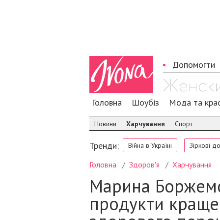
Допомогти
Головна
Шоубіз
Мода та кра
Новини
Харчування
Спорт
Тренди:
Війна в Україні
Зіркові д
Головна
Здоров'я
Харчування
Марина Боржемсь
продукти краще