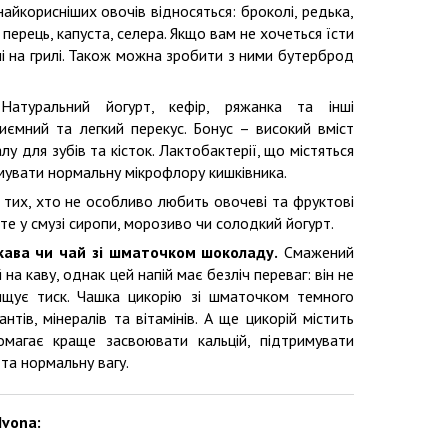
найкорисніших овочів відносяться: броколі, редька,
перець, капуста, селера. Якщо вам не хочеться їсти
чі на грилі. Також можна зробити з ними бутерброд
.
Натуральний йогурт, кефір, ряжанка та інші
иємний та легкий перекус. Бонус – високий вміст
лу для зубів та кісток. Лактобактерії, що містяться
имувати нормальну мікрофлору кишківника.
тих, хто не особливо любить овочеві та фруктові
те у смузі сиропи, морозиво чи солодкий йогурт.
кава чи чай зі шматочком шоколаду.
Смажений
а каву, однак цей напій має безліч переваг: він не
ищує тиск. Чашка цикорію зі шматочком темного
тів, мінералів та вітамінів. А ще цикорій містить
омагає краще засвоювати кальцій, підтримувати
та нормальну вагу.
Ivona: