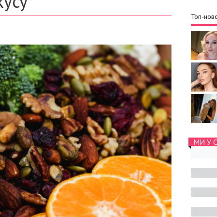
кусу
Топ-ново
МИ У 