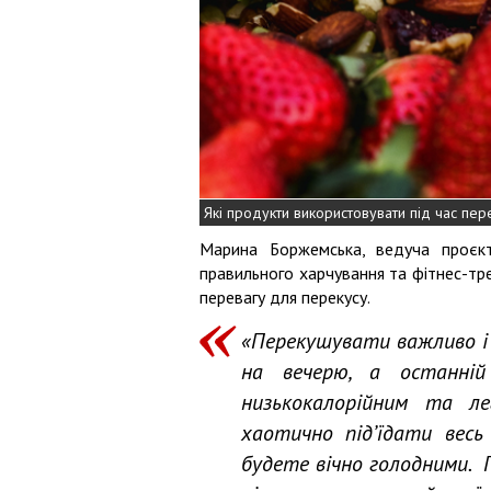
Які продукти використовувати під час пер
Марина Боржемська, ведуча проєкт
правильного харчування та фітнес-тр
перевагу для перекусу.
«Перекушувати важливо і 
на вечерю, а останні
низькокалорійним та л
хаотично під’їдати весь
будете вічно голодними. 