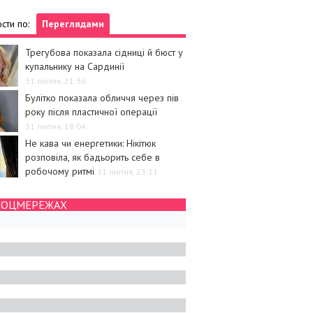
сти по:
Переглядами
Трегубова показала сідниці й бюст у
купальнику на Сардинії
31 липня, 21:36
Булітко показала обличчя через пів
року після пластичної операції
31 липня, 18:04
Не кава чи енергетики: Нікітюк
розповіла, як бадьорить себе в
робочому ритмі
31 липня, 23:11
СОЦМЕРЕЖАХ