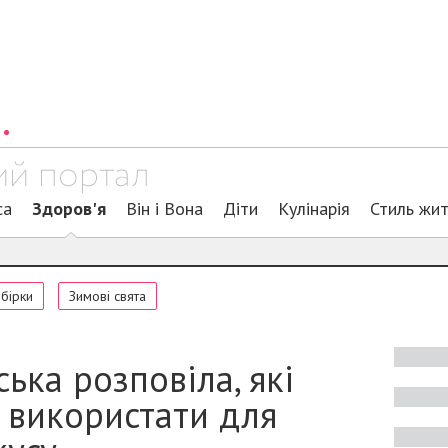
са
Здоров'я
Він і Вона
Діти
Кулінарія
Стиль жи
обірки
Зимові свята
ка розповіла, які
 використати для