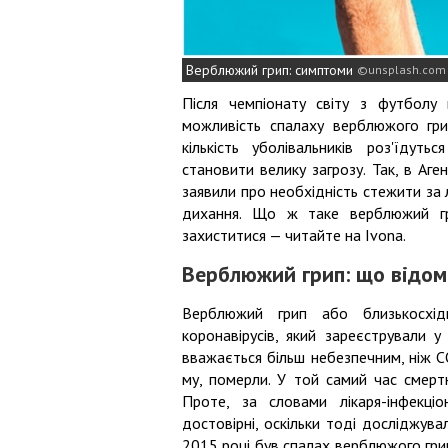
Верблюжий грип: симптоми
unsplash.com
Після чемпіонату світу з футболу 
можливість спалаху верблюжого гри
кількість уболівальників роз'їдут
становити велику загрозу. Так, в Аге
заявили про необхідність стежити за 
дихання. Що ж таке верблюжий гр
захиститися — читайте на Ivona.
Верблюжий грип: що відом
Верблюжий грип або близькосхід
коронавірусів, який зареєстрували у
вважається більш небезпечним, ніж C
му, померли. У той самий час смертн
Проте, за словами лікаря-інфекці
достовірні, оскільки тоді досліджува
2015 році був спалах верблюжого грип