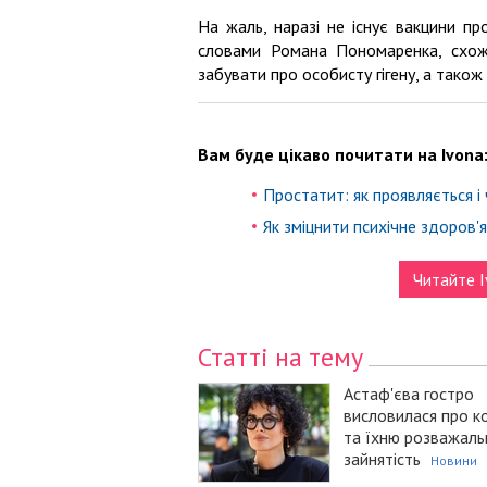
На жаль, наразі не існує вакцини пр
словами Романа Пономаренка, схожі 
забувати про особисту гігену, а тако
Вам буде цікаво почитати на Ivona
Простатит: як проявляється і
Як зміцнити психічне здоров'
Читайте I
Статті на тему
Астаф'єва гостро
висловилася про к
та їхню розважаль
зайнятість
Новини