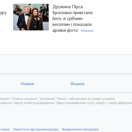
Дружина Пірса
уру
Броснана привітала
його зі срібним
весіллям і показала
архівні фото
Новини
Новини
Фінанси
проект", "Новини компаній", "Актуально", "Промо", публікуються на правах реклами.
фічних творів та/або аудіовізуальних творів правовласника Getty Images - суворо забороняє
 з нами
Розмістити свої відеоматеріали
Використання матеріалів