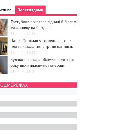
сти по:
Переглядами
Трегубова показала сідниці й бюст у
купальнику на Сардинії
31 липня, 21:36
Наталі Портман у сорочці на голе
тіло показала свою третю вагітність
29 липня, 20:32
Булітко показала обличчя через пів
року після пластичної операції
31 липня, 18:04
СОЦМЕРЕЖАХ