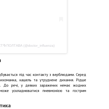
Т🌀ПОЛТАВА (@doctor_influenza)
и
бувається під час контакту з верблюдами. Серед
 лихоманка, кашель та утруднене дихання. Рідше
ня. До речі, у деяких заражених немає жодних
 може ускладнюватися пневмонією та гострим
тика