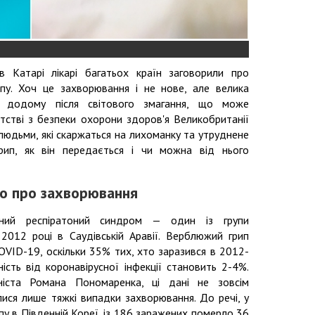
в Катарі лікарі багатьох країн заговорили про
пу. Хоч це захворювання і не нове, але велика
ься додому після світового змагання, що може
нтстві з безпеки охорони здоров'я Великобританії
людьми, які скаржаться на лихоманку та утруднене
ип, як він передається і чи можна від нього
о про захворювання
ний респіратоний синдром — один із групи
 2012 році в Саудівській Аравії. Верблюжий грип
OVID-19, оскільки 35% тих, хто заразився в 2012-
ість від коронавірусної інфекції становить 2-4%.
оніста Романа Пономаренка, ці дані не зовсім
лися лише тяжкі випадки захворювання. До речі, у
у в Південній Кореї, із 186 заражених померло 36