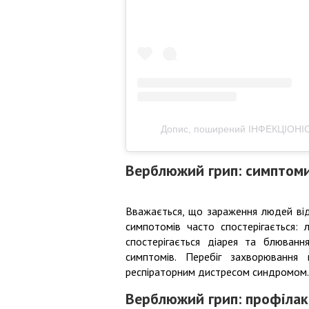
Допис, поширений ІНФЕКЦІОНІС
Верблюжий грип: симптом
Вважається, що зараження людей від
симпотомів часто спостерігається:
спостерігається діарея та блюван
симптомів. Перебіг захворювання
респіраторним дистресом синдромом.
Верблюжий грип: профілак