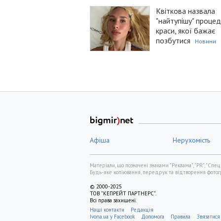
Квіткова назвала
"найтупішу" процед
краси, якої бажає
позбутися
Новини
Афіша
Нерухомість
Матеріали, що позначені знаками "Реклама", "PR", "Спец
Будь-яке копіювання, передрук та відтворення фотогра
© 2000-2025
ТОВ "КЕПРЕЙТ ПАРТНЕРС".
Всі права захищені.
Наші контакти
Редакція
Ivona.ua у Facebook
Допомога
Правила
Звязатися