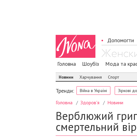
Допомогти
Головна
Шоубіз
Мода та кра
Новини
Харчування
Спорт
Тренди:
Війна в Україні
Зіркові д
Головна
Здоров'я
Новини
Верблюжий грип
смертельний вір