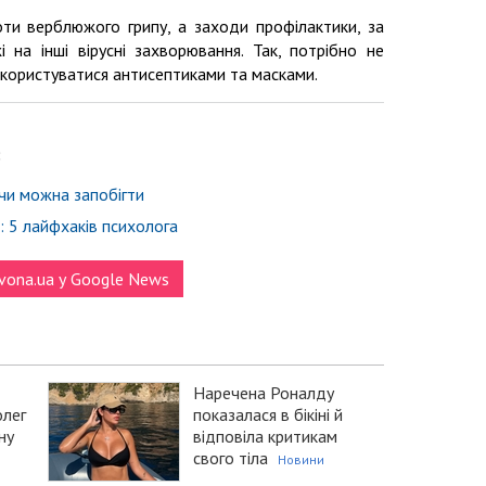
оти верблюжого грипу, а заходи профілактики, за
на інші вірусні захворювання. Так, потрібно не
ж користуватися антисептиками та масками.
:
 чи можна запобігти
я: 5 лайфхаків психолога
vona.ua у Google News
Наречена Роналду
олег
показалася в бікіні й
ну
відповіла критикам
свого тіла
Новини