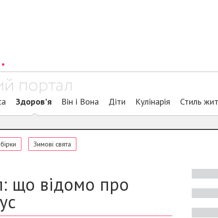
са
Здоров'я
Він і Вона
Діти
Кулінарія
Стиль жи
обірки
Зимові свята
: що відомо про
ус