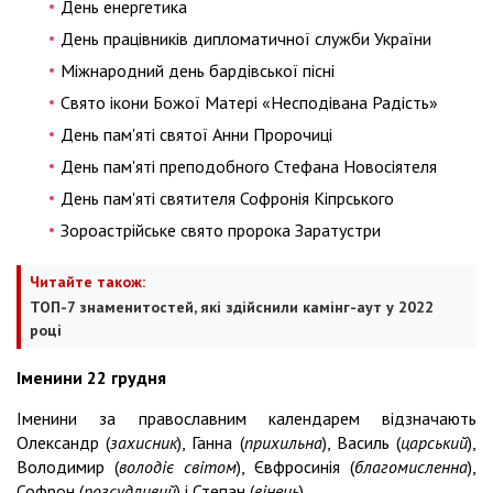
День енергетика
День працівників дипломатичної служби України
Міжнародний день бардівської пісні
Свято ікони Божої Матері «Несподівана Радість»
День пам'яті святої Анни Пророчиці
День пам'яті преподобного Стефана Новосіятеля
День пам'яті святителя Софронія Кіпрського
Зороастрійське свято пророка Заратустри
Читайте також:
ТОП-7 знаменитостей, які здійснили камінг-аут у 2022
році
Іменини 22 грудня
Іменини за православним календарем відзначають
Олександр (
захисник
), Ганна (
прихильна
), Василь (
царський
),
Володимир (
володіє світом
), Євфросинія (
благомисленна
),
Софрон (
розсудливий
) і Степан (
вінець
).