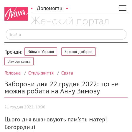
Допомогти
Ш
Тренди:
Війна в Україні
Зіркові добірки
Зимові свята
Головна
Стиль життя
Свята
Заборони дня 22 грудня 2022: що не
можна робити на Анну Зимову
21 грудня 2022, 19:00
Цього дня вшановують пам'ять матері
Богородиці