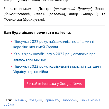
За католицьким — Дмитро (
присвячений Деметрі
), Зенон
(
божественний
), Флавій (
золотий
), Флор (
квітучий
) та
Франциска (
французька
).
Вам буде цікаво прочитати на Ivona:
Підсумки 2022 року: найважливіші події в житті
королівських сімей Європи
Хто із зірок шоубізнесу в 2022 році оголосив про
завершення кар'єри
Підсумки 2022 року: голлівудські зірки, які відвідали
Україну під час війни
Читайте Ivona.ua у Google News
Теги:
іменини
,
традиції
,
прикмети
,
заборони
,
що не можна
робити