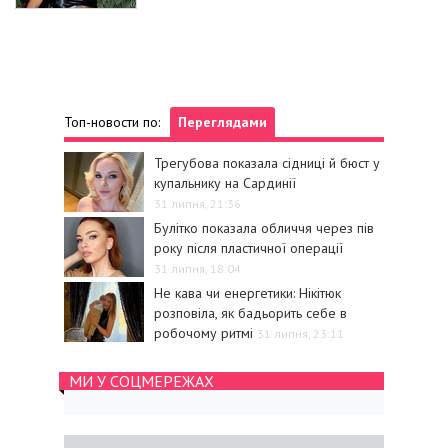
Топ-новости по:
Переглядами
Трегубова показала сідниці й бюст у
купальнику на Сардинії
31 липня, 21:36
Булітко показала обличчя через пів
року після пластичної операції
31 липня, 18:04
Не кава чи енергетики: Нікітюк
розповіла, як бадьорить себе в
робочому ритмі
31 липня, 23:11
МИ У СОЦМЕРЕЖАХ