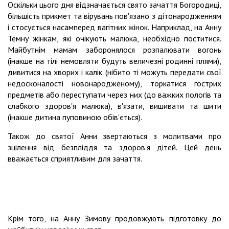
Оскільки цього дня відзначається свято зачаття Богородиці,
більшість прикмет та вірувань пов'язано з дітонародженням
і стосується насамперед вагітних жінок.
Наприклад, на Анну
Темну жінкам, які очікують малюка, необхідно поститися.
Майбутнім мамам заборонялося розпалювати вогонь
(інакше на тілі немовляти будуть величезні родинні плями),
дивитися на хворих і калік (нібито ті можуть передати свої
недосконалості новонародженому), торкатися гострих
предметів або переступати через них (до важких пологів та
слабкого здоров'я малюка), в'язати, вишивати та шити
(інакше дитина пуповиною обів'ється).
Також до святої Анни звертаються з молитвами про
зцілення від безпліддя та здоров'я дітей.
Цей день
вважається сприятливим для зачаття.
Крім того, на Анну Зимову продовжують підготовку до