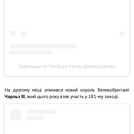
Публикация от The Royal Family (@theroyalfamily)
На другому місці опинився новий король Великобританії
Чарльз III
, який цього року взяв участь у 181-му заході.