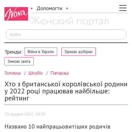
Допомогти
Ш
Тренди:
Війна в Україні
Зіркові добірки
Зимові свята
Головна
Шоубіз
Папараці
Хто з британської королівської родини
у 2022 році працював найбільше:
рейтинг
21 грудня 2022, 10:50
Названо 10 найпрацьовитіших родичів