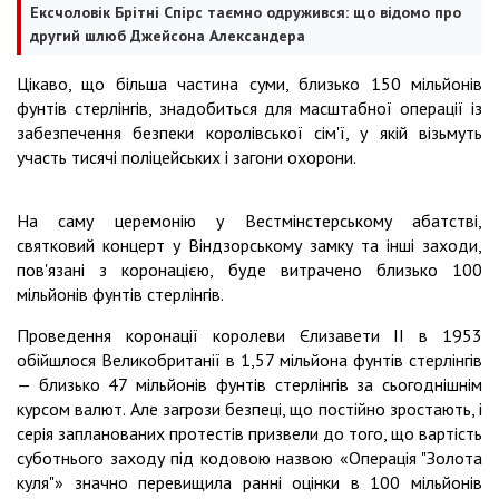
Ексчоловік Брітні Спірс таємно одружився: що відомо про
другий шлюб Джейсона Александера
Цікаво, що більша частина суми, близько 150 мільйонів
фунтів стерлінгів, знадобиться для масштабної операції із
забезпечення безпеки королівської сім'ї, у якій візьмуть
участь тисячі поліцейських і загони охорони.
На саму церемонію у Вестмінстерському абатстві,
святковий концерт у Віндзорському замку та інші заходи,
пов'язані з коронацією, буде витрачено близько 100
мільйонів фунтів стерлінгів.
Проведення коронації королеви Єлизавети II в 1953
обійшлося Великобританії в 1,57 мільйона фунтів стерлінгів
— близько 47 мільйонів фунтів стерлінгів за сьогоднішнім
курсом валют. Але загрози безпеці, що постійно зростають, і
серія запланованих протестів призвели до того, що вартість
суботнього заходу під кодовою назвою «Операція "Золота
куля"» значно перевищила ранні оцінки в 100 мільйонів