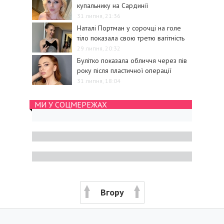
купальнику на Сардинії
31 липня, 21:36
Наталі Портман у сорочці на голе
тіло показала свою третю вагітність
29 липня, 20:32
Булітко показала обличчя через пів
року після пластичної операції
31 липня, 18:04
МИ У СОЦМЕРЕЖАХ
Вгору