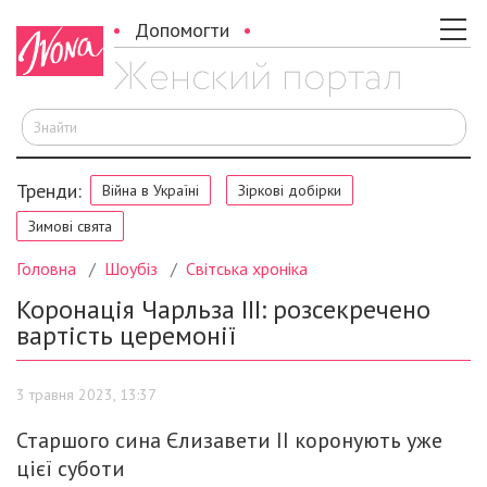
Допомогти
Ш
Тренди:
Війна в Україні
Зіркові добірки
Зимові свята
Головна
Шоубіз
Світська хроніка
Коронація Чарльза III: розсекречено
вартість церемонії
3 травня 2023, 13:37
Старшого сина Єлизавети II коронують уже
цієї суботи