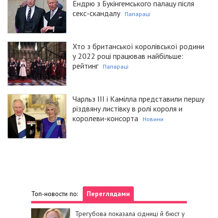
Ендрю з Букінгемського палацу після
секс-скандалу
Папараці
Хто з британської королівської родини
у 2022 році працював найбільше:
рейтинг
Папараці
Чарльз III і Камілла представили першу
різдвяну листівку в ролі короля и
королеви-консорта
Новини
Топ-новости по:
Переглядами
Трегубова показала сідниці й бюст у