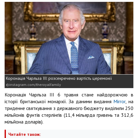
Коронація Чарльза III: розсекречено вартість церемонії
instagram.com/theroyalfamily
Коронація Чарльза III 6 травня стане найдорожчою в
історії британської монархії. За даними видання
Mirror
, на
триденне святкування з державного бюджету виділили 250
мільйонів фунтів стерлінгів (11,4 мільярда гривень та 312,6
мільйона доларів).
Читайте також: