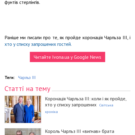
фунтів стерлінгів.
Раніше ми писали про те, як пройде коронація Чарльза III, і
хто у списку запрошених гостей.
Читайте Ivona.ua у Google News
Теги:
Чарльз III
Статті на тему
Коронація Чарльза III: коли і як пройде,
хто у списку запрошених
Світська
хроніка
Король Чарльз III «вигнав» брата