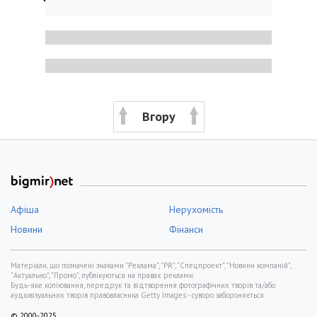
Вгору
Афіша
Нерухомість
Новини
Фінанси
Матеріали, що позначені знаками "Реклама", "PR", "Спецпроект", "Новини компаній",
"Актуально", "Промо", публікуються на правах реклами.
Будь-яке копіювання, передрук та відтворення фотографічних творів та/або
аудіовізуальних творів правовласника Getty Images - суворо забороняється.
© 2000-2025