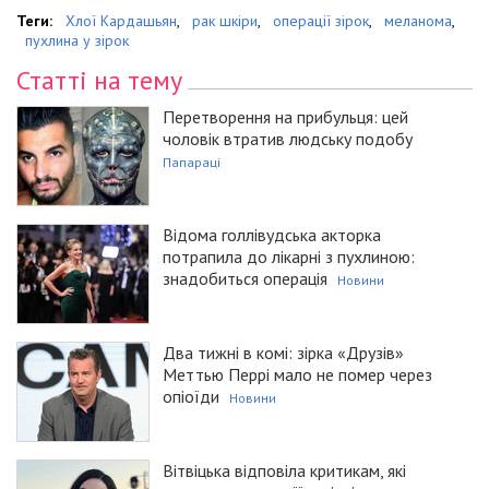
Теги:
Хлої Кардашьян
,
рак шкіри
,
операції зірок
,
меланома
,
пухлина у зірок
Статті на тему
Перетворення на прибульця: цей
чоловік втратив людську подобу
Папараці
Відома голлівудська акторка
потрапила до лікарні з пухлиною:
знадобиться операція
Новини
Два тижні в комі: зірка «Друзів»
Меттью Перрі мало не помер через
опіоїди
Новини
Вітвіцька відповіла критикам, які