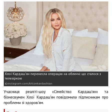
Хлої Кардаш'ян перенесла операцію на обличчі: що сталося з
телезіркою
instagram.com/khloekardashian
Учасниця реаліті-шоу «Сімейство Кардаш'ян» та
бізнесвумен Хлої Кардаш'ян повідомила підписникам про
проблеми зі здоров'ям.