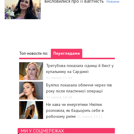
висловилися про її вагітність
Новини
Топ-новости по:
Переглядами
Трегубова показала сідниці й бюст у
купальнику на Сардинії
31 липня, 21:36
Булітко показала обличчя через пів
року після пластичної операції
31 липня, 18:04
Не кава чи енергетики: Нікітюк
розповіла, як бадьорить себе в
робочому ритмі
31 липня, 23:11
МИ У СОЦМЕРЕЖАХ