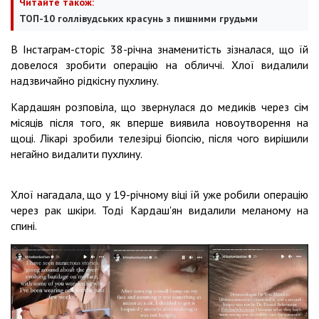
Читайте також:
ТОП-10 голлівудських красунь з пишними грудьми
В Інстаграм-сторіс 38-річна знаменитість зізналася, що їй
довелося зробити операцію на обличчі. Хлої видалили
надзвичайно рідкісну пухлину.
Кардашян розповіла, що звернулася до медиків через сім
місяців після того, як вперше виявила новоутворення на
щоці. Лікарі зробили телезірці біопсію, після чого вирішили
негайно видалити пухлину.
Хлої нагадала, що у 19-річному віці їй уже робили операцію
через рак шкіри. Тоді Кардаш'ян видалили меланому на
спині.