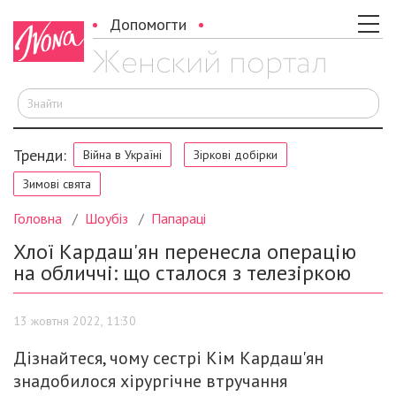
Допомогти
Ш
Тренди:
Війна в Україні
Зіркові добірки
Зимові свята
Головна
Шоубіз
Папараці
Хлої Кардаш'ян перенесла операцію
на обличчі: що сталося з телезіркою
13 жовтня 2022, 11:30
Дізнайтеся, чому сестрі Кім Кардаш'ян
знадобилося хірургічне втручання