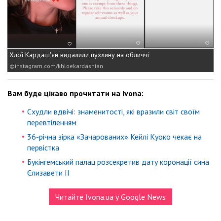
Хлої Кардаш'ян видалили пухлину на обличчі
instagram.com/khloekardashian
Вам буде цікаво прочитати на Ivona:
Схудли вдвічі: знаменитості, які вразили світ своїм
перевтіленням
36-річна зірка «Зачарованих» Кейлі Куоко чекає на
первістка
Букінгемський палац розсекретив дату коронації сина
Єлизавети II
Читайте Ivona.ua у Google News