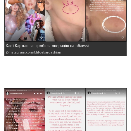
Хлої Кардаш'ян зробили операцію на обличчі
instagram.com/khloekardashian