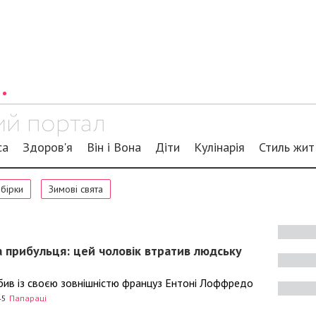
са
Здоров'я
Він і Вона
Діти
Кулінарія
Стиль жит
обірки
Зимові свята
 прибульця: цей чоловік втратив людську
бив із своєю зовнішністю француз Ентоні Лоффредо
45
Папараці