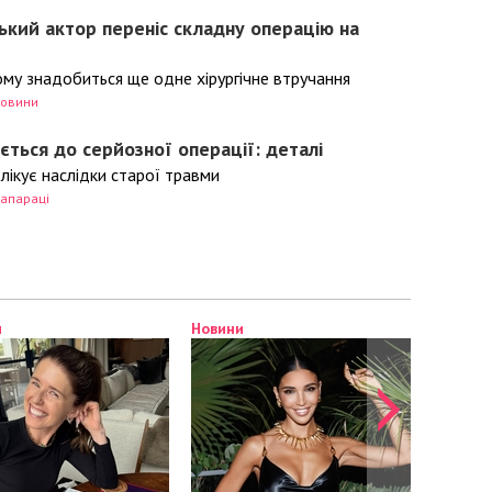
ький актор переніс складну операцію на
му знадобиться ще одне хірургічне втручання
овини
ється до серйозної операції: деталі
лікує наслідки старої травми
апараці
и
Новини
Новини