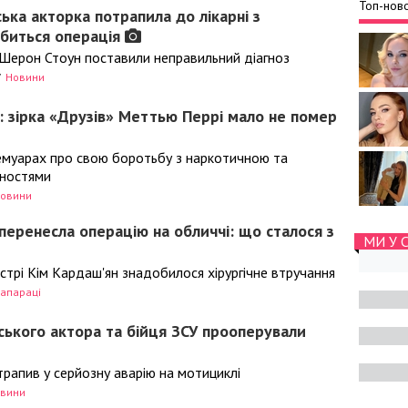
Топ-ново
ька акторка потрапила до лікарні з
обиться операція
 Шерон Стоун поставили неправильний діагноз
7
Новини
і: зірка «Друзів» Меттью Перрі мало не помер
емуарах про свою боротьбу з наркотичною та
ностями
овини
перенесла операцію на обличчі: що сталося з
МИ У 
естрі Кім Кардаш'ян знадобилося хірургічне втручання
апараці
ського актора та бійця ЗСУ прооперували
апив у серйозну аварію на мотициклі
вини