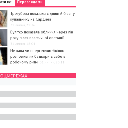
сти по:
Переглядами
Трегубова показала сідниці й бюст у
купальнику на Сардинії
31 липня, 21:36
Булітко показала обличчя через пів
року після пластичної операції
31 липня, 18:04
Не кава чи енергетики: Нікітюк
розповіла, як бадьорить себе в
робочому ритмі
31 липня, 23:11
СОЦМЕРЕЖАХ