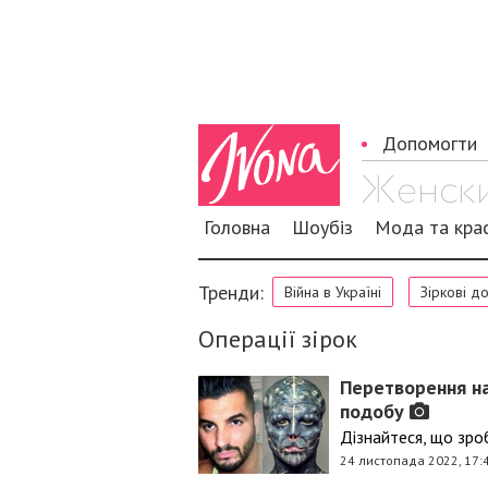
Допомогти
Головна
Шоубіз
Мода та кра
Тренди:
Війна в Україні
Зіркові д
Операції зірок
Перетворення на
подобу
Дізнайтеся, що зро
24 листопада 2022, 17: