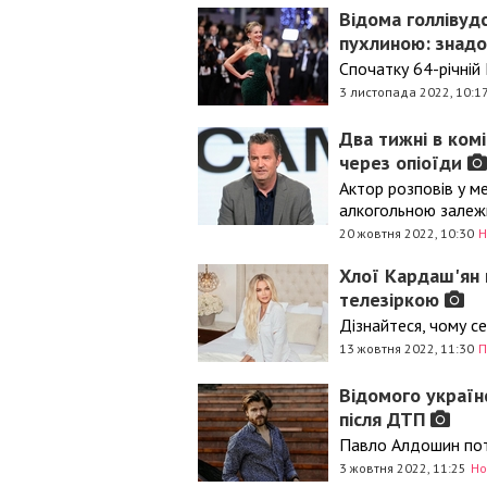
Відома голлівудс
пухлиною: знад
Спочатку 64-річній
3 листопада 2022, 10:1
Два тижні в ком
через опіоїди
Актор розповів у м
алкогольною залеж
20 жовтня 2022, 10:30
Н
Хлої Кардаш'ян 
телезіркою
Дізнайтеся, чому с
13 жовтня 2022, 11:30
П
Відомого україн
після ДТП
Павло Алдошин потр
3 жовтня 2022, 11:25
Но