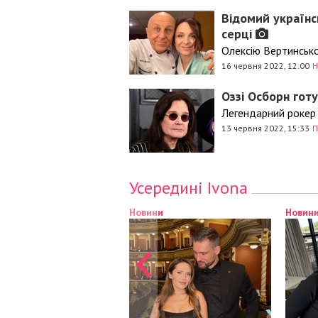
Відомий українс
серці
Олексію Вертинсько
16 червня 2022, 12:00
Н
Оззі Осборн готу
Легендарний рокер 
13 червня 2022, 15:33
П
Усередині Ivona
Новини
Новин