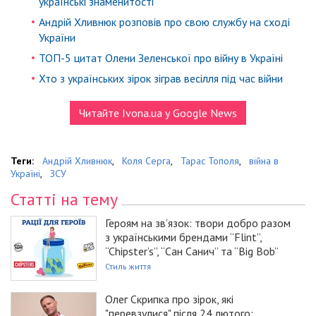
українські знаменитості
Андрій Хливнюк розповів про свою службу на сході
України
ТОП-5 цитат Олени Зеленської про війну в Україні
Хто з українських зірок зіграв весілля під час війни
Читайте Ivona.ua у Google News
Теги:
Андрій Хливнюк
,
Коля Серга
,
Тарас Тополя
,
війна в
Україні
,
ЗСУ
Статті на тему
Героям на зв’язок: твори добро разом
з українськими брендами “Flint”,
“Chipster’s”, “Сан Санич” та “Big Bob”
Стиль життя
Олег Скрипка про зірок, які
"перевзулися" після 24 лютого: