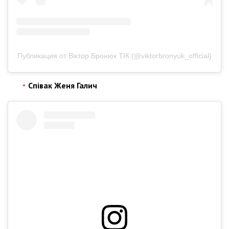
Публикация от Віктор Бронюк ТІК (@viktorbronyuk_official)
Співак Женя Галич