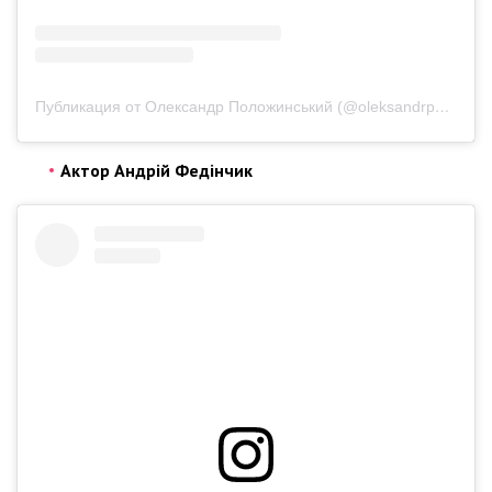
Публикация от Олександр Положинський (@oleksandrpolozhynskyi)
Актор Андрій Федінчик