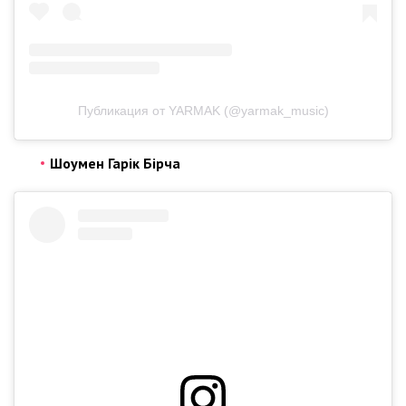
Публикация от YARMAK (@yarmak_music)
Шоумен Гарік Бірча