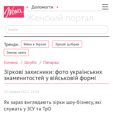
Допомогти
Ш
Тренди:
Війна в Україні
Зіркові добірки
Зимові свята
Головна
Шоубіз
Папараці
Зіркові захисники: фото українських
знаменитостей у військовій формі
16 червня 2022, 13:30
Як зараз виглядають зірки шоу-бізнесу, які
служать у ЗСУ та ТрО