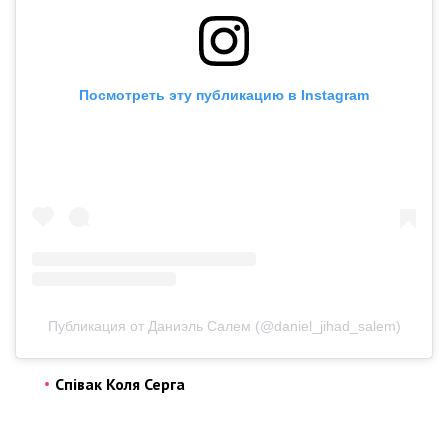
Посмотреть эту публикацию в Instagram
Публикация от Даниэль Салем (@daniel_jihad_salem)
Співак Коля Серга