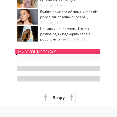
31 липня, 21:36
Булітко показала обличчя через пів
року після пластичної операції
31 липня, 18:04
Не кава чи енергетики: Нікітюк
розповіла, як бадьорить себе в
робочому ритмі
31 липня, 23:11
МИ У СОЦМЕРЕЖАХ
Вгору