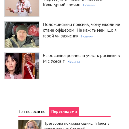
Культурний злочин
Новини
Положинський пояснив, чому ніколи не
стане офіцером: Не кажіть мені, що я
герой чи захисник
Новини
Єфросиніна рознесла участь росіянки в
Міс Усесвіт
Новини
Топ-новости по:
Переглядами
Трегубова показала сідниці й бюст у
купальнику на Сардинії