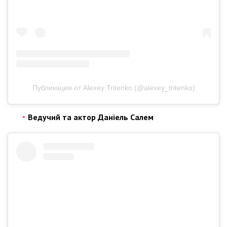
Публикация от Alexey Tritenko (@alexey_tritenko)
Ведучий та актор Даніель Салем