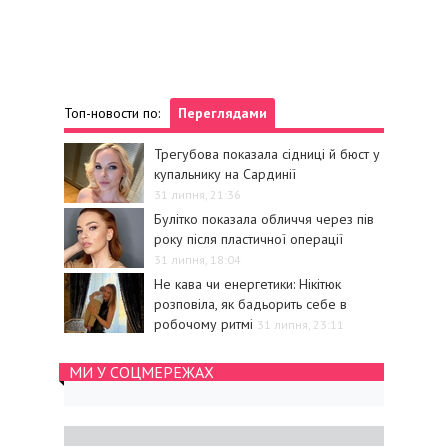
Топ-новости по:
Переглядами
Трегубова показала сідниці й бюст у
купальнику на Сардинії
31 липня, 21:36
Булітко показала обличчя через пів
року після пластичної операції
31 липня, 18:04
Не кава чи енергетики: Нікітюк
розповіла, як бадьорить себе в
робочому ритмі
31 липня, 23:11
МИ У СОЦМЕРЕЖАХ