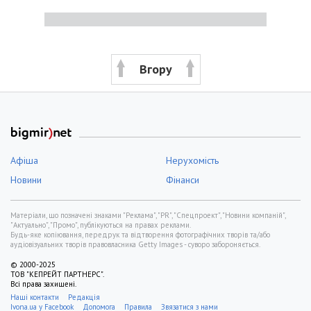
Вгору
Афіша
Нерухомість
Новини
Фінанси
Матеріали, що позначені знаками "Реклама", "PR", "Спецпроект", "Новини компаній",
"Актуально", "Промо", публікуються на правах реклами.
Будь-яке копіювання, передрук та відтворення фотографічних творів та/або
аудіовізуальних творів правовласника Getty Images - суворо забороняється.
© 2000-2025
ТОВ "КЕПРЕЙТ ПАРТНЕРС".
Всі права захищені.
Наші контакти
Редакція
Ivona.ua у Facebook
Допомога
Правила
Звязатися з нами