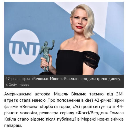
42-річна зірка «Венома» Мішель Вільямс народила третю дитину
Getty Images
Американська акторка Мішель Вільямс таємно від ЗМІ
втретє стала мамою. Про поповнення в сім'ї 42-річної зірки
фільмів «Веном», «Горбата гора», «Усі гроші світу» та її 44-
річного чоловіка, режисера серіалу «Фоссі/Вердон» Томаса
Кейла стало відомо після публікації в Мережі нових знімків
папараці.