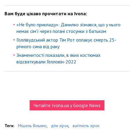
Вам буде цікаво прочитати на Ivona:
«Не було прикладу»: Данилко зізнався, що у нього
немає сім'ї через погані стосунки з батьком
Голлівудський актор Тім Рот оплакує смерть 25-
річного сина від раку
Знаменитості показали, в яких костюмах
відсвяткували Гелловін-2022
Читайте Ivona.ua у Google News
Теги:
Мішель Вільямс
,
діти зірок
,
вагітність зірок