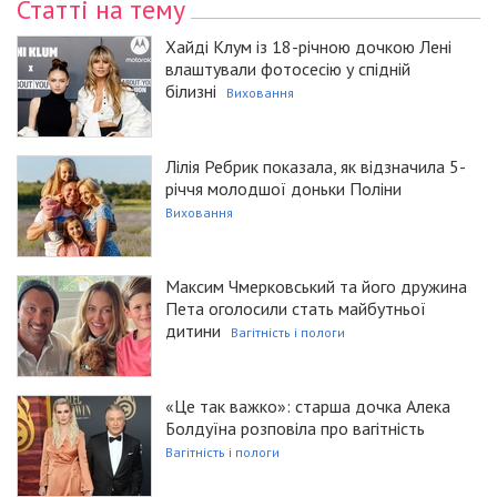
Статті на тему
Хайді Клум із 18-річною дочкою Лені
влаштували фотосесію у спідній
білизні
Виховання
Лілія Ребрик показала, як відзначила 5-
річчя молодшої доньки Поліни
Виховання
Максим Чмерковський та його дружина
Пета оголосили стать майбутньої
дитини
Вагітність і пологи
«Це так важко»: старша дочка Алека
Болдуїна розповіла про вагітність
Вагітність і пологи