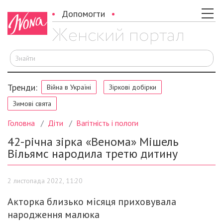
Допомогти
Ш
Тренди:
Війна в Україні
Зіркові добірки
Зимові свята
Головна
Діти
Вагітність і пологи
42-річна зірка «Венома» Мішель
Вільямс народила третю дитину
2 листопада 2022, 11:20
Акторка близько місяця приховувала
народження малюка