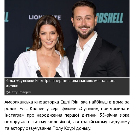
Зірка «Сутінків» Ешлі Грін вперше стала мамою: ім'я та стать
дитини
Getty Images
Американська кіноакторка Ешлі Грін, яка найбільш відома за
роллю Еліс Каллен у серії фільмів «Сутінки», повідомила в
Інстаграм про народження першої дитини. 35-річна зірка
подарувала своєму чоловікові, австралійському ведучому
та актору озвучування Полу Коурі доньку.