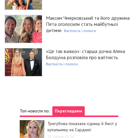
Максим Чмерковський та його дружина
Пета оголосили стать майбутньої
дитини
Вагітність і пологи
«Це так важко»: старша дочка Алека
Болдуїна розповіла про вагітність
Вагітність і пологи
Топ-новости по:
Переглядами
Трегубова показала сідниці й бюст у
купальнику на Сардинії
31 липня, 21:36