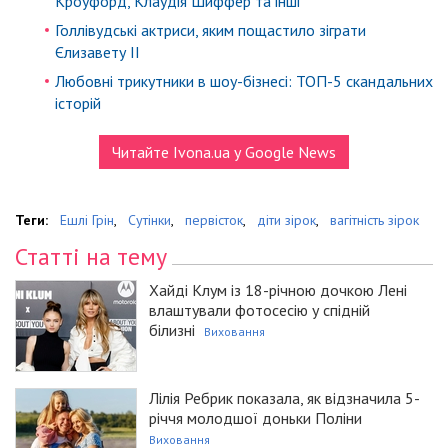
Кроуфорд, Клаудія Шиффер та інші
Голлівудські актриси, яким пощастило зіграти
Єлизавету II
Любовні трикутники в шоу-бізнесі: ТОП-5 скандальних
історій
Читайте Ivona.ua у Google News
Теги:
Ешлі Грін
,
Сутінки
,
первісток
,
діти зірок
,
вагітність зірок
Статті на тему
Хайді Клум із 18-річною дочкою Лені
влаштували фотосесію у спідній
білизні
Виховання
Лілія Ребрик показала, як відзначила 5-
річчя молодшої доньки Поліни
Виховання