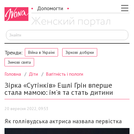
Допомогти
Ш
Тренди:
Війна в Україні
Зіркові добірки
Зимові свята
Головна
Діти
Вагітність і пологи
Зірка «Сутінків» Ешлі Грін вперше
стала мамою: ім'я та стать дитини
20 вересня 2022, 09:53
Як голлівудська актриса назвала первістка