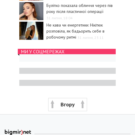
Булітко показала обличчя через пів
року після пластичної операції
31 липня, 18:04
Не кава чи енергетики: Нікітюк
розповіла, як бадьорить себе в
робочому ритмі
31 липня, 23:11
МИ У СОЦМЕРЕЖАХ
Вгору