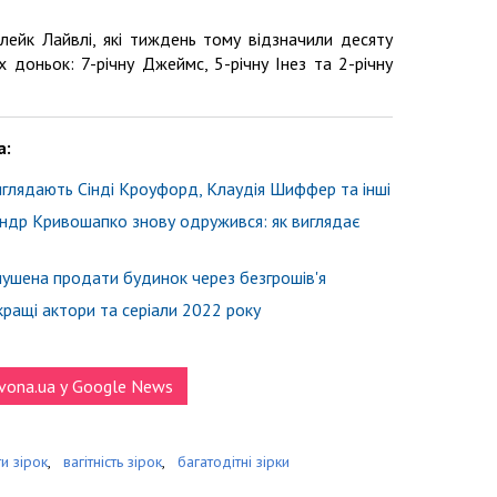
ейк Лайвлі, які тиждень тому відзначили десяту
 доньок: 7-річну Джеймс, 5-річну Інез та 2-річну
a:
иглядають Сінді Кроуфорд, Клаудія Шиффер та інші
ндр Кривошапко знову одружився: як виглядає
мушена продати будинок через безгрошів'я
ращі актори та серіали 2022 року
vona.ua у Google News
ти зірок
,
вагітність зірок
,
багатодітні зірки