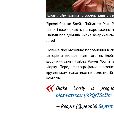
Блейк Лайвлі вагітна четвертою дитиною 
Зіркові батьки Блейк Лайвлі та Раян 
дітях і вже чекають на народження че
Лайвлі повідомила низка американськи
Jared.
Новина про можливе поповнення в сім
акторів з'явилася після того, як Блей
щорічний саміт Forbes Power Women'
Йорку. Перед фотографами знаменит
кругленьким животиком в золотистій м
коміром.
Blake Lively is preg
pic.twitter.com/4kQr7Ss3Jm
— People (@people)
Septem