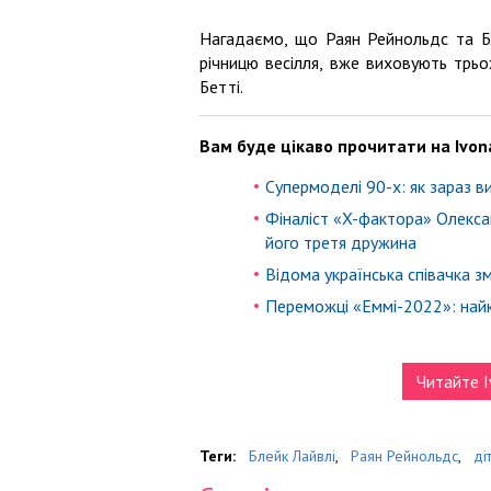
Нагадаємо, що Раян Рейнольдс та Бл
річницю весілля, вже виховують трьох
Бетті.
Вам буде цікаво прочитати на Ivon
Супермоделі 90-х: як зараз в
Фіналіст «X-фактора» Олекса
його третя дружина
Відома українська співачка з
Переможці «Еммі-2022»: найк
Читайте I
Теги:
Блейк Лайвлі
,
Раян Рейнольдс
,
ді