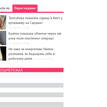
сти по:
Переглядами
Трегубова показала сідниці й бюст у
купальнику на Сардинії
31 липня, 21:36
Булітко показала обличчя через пів
року після пластичної операції
31 липня, 18:04
Не кава чи енергетики: Нікітюк
розповіла, як бадьорить себе в
робочому ритмі
31 липня, 23:11
СОЦМЕРЕЖАХ