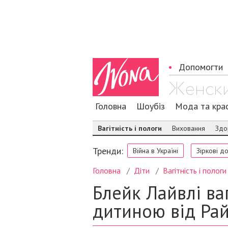
Допомогти
Головна
Шоубіз
Мода та кра
Вагітність і пологи
Виховання
Здо
Тренди:
Війна в Україні
Зіркові д
Головна
Діти
Вагітність і пологи
Блейк Лайвлі ва
дитиною від Ра