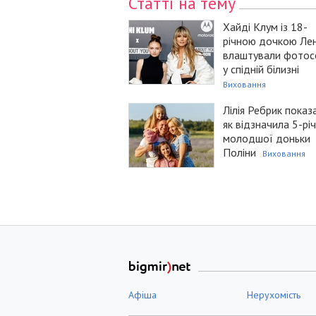
Статті на тему
Хайді Клум із 18-
річною дочкою Лен
влаштували фотос
у спідній білизні
Виховання
Лілія Ребрик показ
як відзначила 5-рі
молодшої доньки
Поліни
Виховання
Афіша
Нерухомість