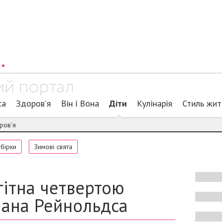
са
Здоров'я
Він і Вона
Діти
Кулінарія
Стиль жи
ров'я
обірки
Зимові свята
гітна четвертою
йана Рейнольдса