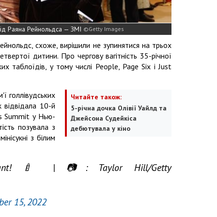
від Раяна Рейнольдса — ЗМІ
Getty Images
Рейнольдс, схоже, вирішили не зупинятися на трьох
твертої дитини. Про чергову вагітність 35-річної
х таблоїдів, у тому числі People, Page Six і Just
'ї голлівудських
Читайте також:
к відвідала 10-й
5-річна дочка Олівії Уайлд та
s Summit у Нью-
Джейсона Судейкіса
ість позувала з
дебютувала у кіно
інісукні з білим
nant! 🍼 | 📷: Taylor Hill/Getty
ber 15, 2022