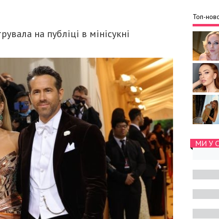
Топ-ново
увала на публіці в мінісукні
МИ У 