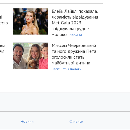
Блейк Лайвлі показала,
і
як замість відвідування
есію
Met Gala 2023
зціджувала грудне
молоко
Новини
ала,
Максим Чмерковський
ччя
та його дружина Пета
оголосили стать
майбутньої дитини
Вагітність і пологи
Новини
Фінанси