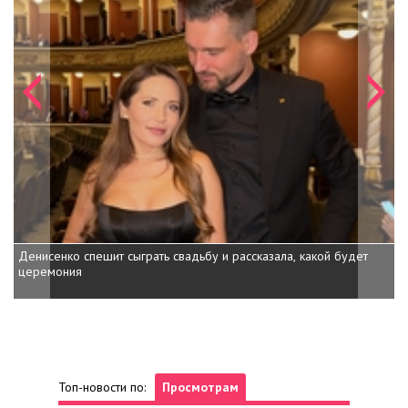
Денисенко спешит сыграть свадьбу и рассказала, какой будет
Д
церемония
в
Топ-новости по:
Просмотрам