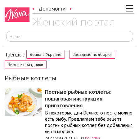
Допомогти
И
Тренды:
Война в Украине
Звёздные подборки
Зимние праздники
Рыбные котлеты
Постные рыбные котлеты:
пошаговая инструкция
приготовления
В некоторые дни Великого поста можно
есть рыбу. Предлагаем тебе рецепт
постных рыбных котлет без добавления
яиц и молока.
24 апреля 2021, 09:00
Рецепты