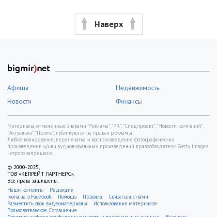
Наверх
Афиша
Недвижимость
Новости
Финансы
Материалы, отмеченные знаками "Реклама", "PR", "Спецпроект", "Новости компаний",
"Актуально", "Промо", публикуются на правах рекламы.
Любое копирование, перепечатка и воспроизведение фотографических
произведений и/или аудиовизуальных произведений правообладателя Getty Images
- строго запрещено.
© 2000-2025,
ТОВ «КЕПРЕЙТ ПАРТНЕРС».
Все права защищены.
Наши контакты
Редакция
Ivona.ua в Facebook
Помощь
Правила
Связаться с нами
Разместить свои видеоматериалы
Использование материалов
Пользовательское Соглашение
Политика в сфере конфиденциальности и персональных данных
Вакансии