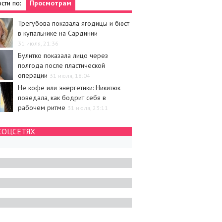
сти по:
Просмотрам
Трегубова показала ягодицы и бюст
в купальнике на Сардинии
31 июля, 21:36
Булитко показала лицо через
полгода после пластической
операции
31 июля, 18:04
Не кофе или энергетики: Никитюк
поведала, как бодрит себя в
рабочем ритме
31 июля, 23:11
СОЦСЕТЯХ