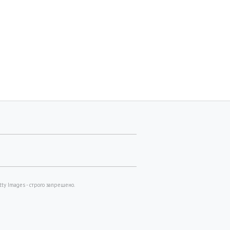
с высказался об
Анна Саливанчук показала, как
ниях с Гриффит через
впервые в жизни занималась
после развода
серфингом
y Images - строго запрещено.