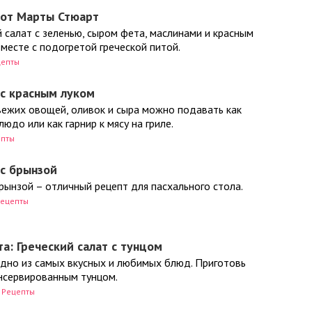
 от Марты Стюарт
 салат с зеленью, сыром фета, маслинами и красным
вместе с подогретой греческой питой.
цепты
 с красным луком
вежих овощей, оливок и сыра можно подавать как
юдо или как гарнир к мясу на гриле.
епты
 с брынзой
брынзой – отличный рецепт для пасхального стола.
ецепты
та: Греческий салат с тунцом
одно из самых вкусных и любимых блюд. Приготовь
онсервированным тунцом.
Рецепты