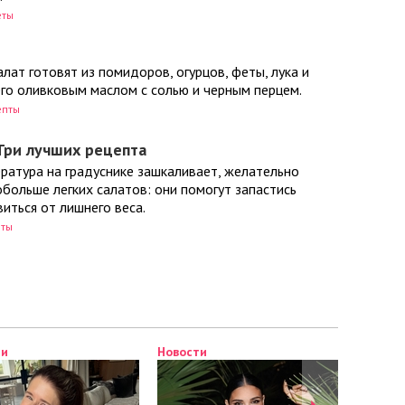
еты
лат готовят из помидоров, огурцов, феты, лука и
его оливковым маслом с солью и черным перцем.
епты
Три лучших рецепта
ратура на градуснике зашкаливает, желательно
больше легких салатов: они помогут запастись
иться от лишнего веса.
еты
ти
Новости
Новост