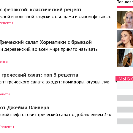
Топ-ново
 с фетаксой: классический рецепт
сной и полезной закуски с овощами и сыром фетакса.
Рецепты
 Греческий салат Хориатики с брынзой
и деревенский, во всем мире принято называть
епты
 греческий салат: топ 3 рецепта
МЫ В 
епт греческого салата входят: помидоры, огурцы, лук-
оветы
т от Джейми Оливера
ский шеф готовит греческий салат с добавлением 3-х
Рецепты