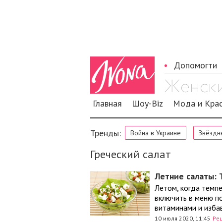
Допомогти
Главная
Шоу-Biz
Мода и Кра
Тренды:
Война в Украине
Звёздн
Греческий салат
Летние салаты: 
Летом, когда темпе
включить в меню по
витаминами и избав
10 июля 2020, 11:45
Ре