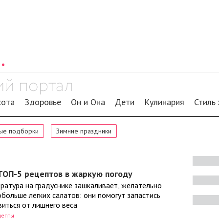
сота
Здоровье
Он и Она
Дети
Кулинария
Стиль
ые подборки
Зимние праздники
ТОП-5 рецептов в жаркую погоду
ратура на градуснике зашкаливает, желательно
больше легких салатов: они помогут запастись
иться от лишнего веса
цепты