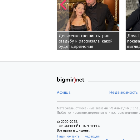
Денисенко спешит сыграть
Дочь 
свадьбу и рассказала, какой
показа
будет церемония
выгляд
Афиша
Недвижимость
Материалы, отмеченные знаками "Реклама", "PR", "Спецп
Любое копирование, перепечатка и воспроизведение 
© 2000-2025,
ТОВ «КЕПРЕЙТ ПАРТНЕРС».
Все права защищены.
Наши контакты
Редакция