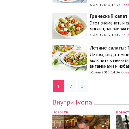
6 июня 2014, 12:57
Сов
Греческий салат
Этот знаменитый са
маслин, заправляя 
4 июня 2013, 10:49
Рец
Летние салаты: 
Летом, когда темпе
включить в меню по
витаминами и избав
31 мая 2013, 14:36
Сов
1
2
»
Внутри Ivona
Новости
Новос