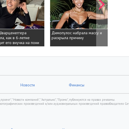
Шварценеггера
Димопулос набрала массу и
Бандера
ла, как в 6-летие
раскрыла причину
отноше
ит его внучка на пони
11 лет 
Новости
Финансы
роект", "Новости компаний", "Актуально", "Промо", публикуются на правах рекламы.
фотографических произведений и/или аудиовизуальных произведений правообладателя Gett