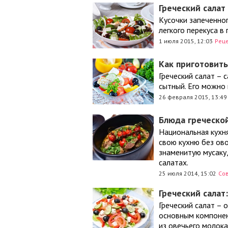
Греческий салат
Кусочки запеченног
легкого перекуса в
1 июля 2015, 12:03
Рец
Как приготовить
Греческий салат – 
сытный. Его можно 
26 февраля 2015, 13:49
Блюда греческой
Национальная кухня
свою кухню без ов
знаменитую мусаку,
салатах.
25 июля 2014, 15:02
Со
Греческий салат
Греческий салат – 
основным компонен
из овечьего молока