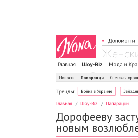
Допомогти
Главная
Шоу-Biz
Мода и Кра
Новости
Папарацци
Светская хрон
Тренды:
Война в Украине
Звёздн
Главная
Шоу-Biz
Папарацци
Дорофееву засту
новым возлюбл