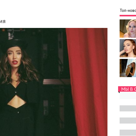
Топ-ново
ия
МЫ В 