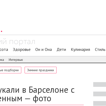
сота
Здоровье
Он и Она
Дети
Кулинария
Стиль
ика
Интервью
ые подборки
Зимние праздники
кали в Барселоне с
енным — фото