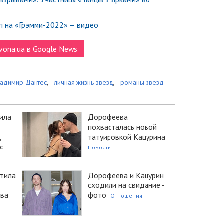
л на «Грэмми-2022» — видео
vona.ua в Google News
адимир Дантес
,
личная жизнь звезд
,
романы звезд
ила
Дорофеева
похвасталась новой
,
татуировкой Кацурина
с
Новости
и
утила
Дорофеева и Кацурин
сходили на свидание -
ива
фото
Отношения