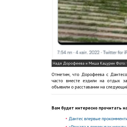
Надя Дорофеева и Миша Кацурин Фото: twit
Отметим, что Дорофеева с Дантесо
часто вместе ездили на отдых за
объявили о расставании на следующи
Вам будет интересно прочитать на
Дантес впервые прокоммент
«Рожала в перерывах между в