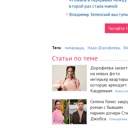
второй раз стала мамой
Владимир Зеленский выступи
Читайте I
Теги:
папарацци
,
Надя Дорофеева
,
Вл
Статьи по теме
Дорофеева засвет
на новых фото
интерьер квартиры
которую арендует 
Кацуриным
Новост
Селена Гомес закр
роман с бывшим
парнем дочери Ст
Джобса
Отношения