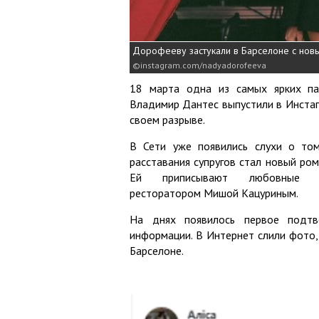
Дорофееву застукали в Барселоне с но
instagram.com/nadyadorofeeva
18 марта одна из самых ярких па
Владимир Дантес выпустили в Инстаг
своем разрыве.
В Сети уже появились слухи о том
расставания супругов стал новый ро
Ей приписывают любовные 
ресторатором Мишой Кацуриным.
На днях появилось первое подтв
информации. В Интернет слили фото,
Барселоне.