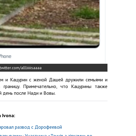
ter.com/allliiiiisaaaa
м и Кацурин с женой Дашей дружили семьями и
 границу. Примечательно, что Кацурины также
й день после Нади и Вовы.
 Ivona:
ировал развод с Дорофеевой
зрывами»: Участница «Танців з зірками» во