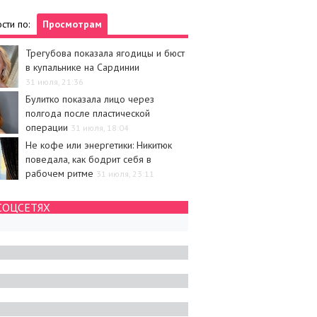
сти по:
Просмотрам
Трегубова показала ягодицы и бюст
в купальнике на Сардинии
31 июля, 21:36
Булитко показала лицо через
полгода после пластической
операции
31 июля, 18:04
Не кофе или энергетики: Никитюк
поведала, как бодрит себя в
рабочем ритме
31 июля, 23:11
СОЦСЕТЯХ