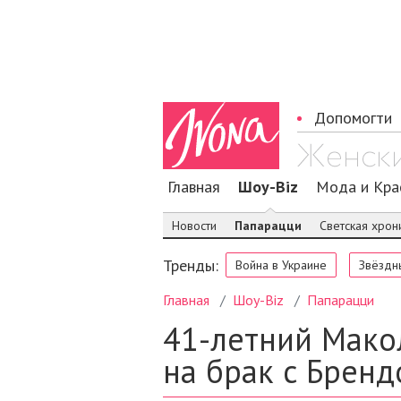
Допомогти
Главная
Шоу-Biz
Мода и Кра
Новости
Папарацци
Светская хрон
Тренды:
Война в Украине
Звёздн
Главная
Шоу-Biz
Папарацци
41-летний Мако
на брак с Бренд