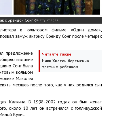
ак с Брендой Сонг
Getty Images
ллистера в культовом фильме «Один дома»,
позвал замуж актрису Бренду Сонг после четырех
ал предложение
Читайте также:
ообщило издание
Ники Хилтон беременна
давно Сонг была
третьим ребенком
антовым кольцом
омолвке Маколея
вять месяцев после того, как у них родился сын
для Калкина. В 1998-2002 годах он был женат
ого, около 10 лет он встречался с голливудской
Милой Кунис.