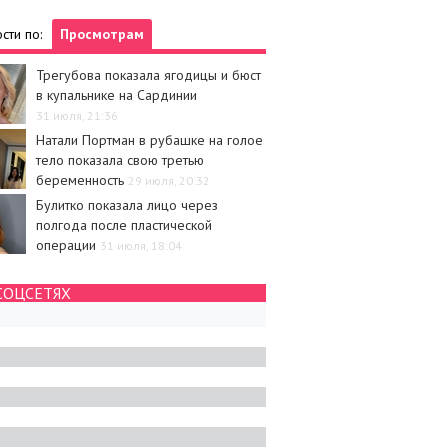
сти по:
Просмотрам
Трегубова показала ягодицы и бюст
в купальнике на Сардинии
31 июля, 21:36
Натали Портман в рубашке на голое
тело показала свою третью
беременность
29 июля, 20:32
Булитко показала лицо через
полгода после пластической
операции
31 июля, 18:04
СОЦСЕТЯХ