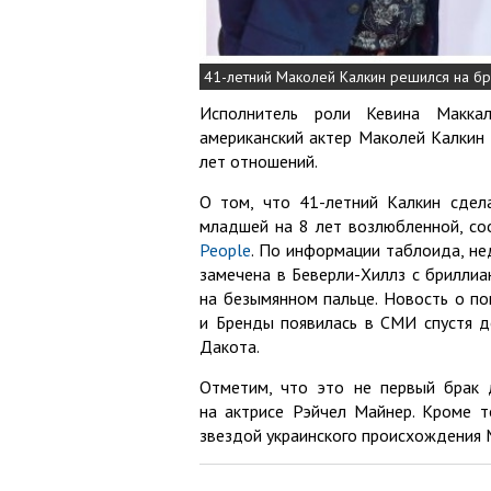
41-летний Маколей Калкин решился на бр
Исполнитель роли Кевина Макка
американский актер Маколей Калкин 
лет отношений.
О том, что 41-летний Калкин сдел
младшей на 8 лет возлюбленной, с
People
. По информации таблоида, не
замечена в Беверли-Хиллз с брилли
на безымянном пальце. Новость о п
и Бренды появилась в СМИ спустя де
Дакота.
Отметим, что это не первый брак 
на актрисе Рэйчел Майнер. Кроме т
звездой украинского происхождения 