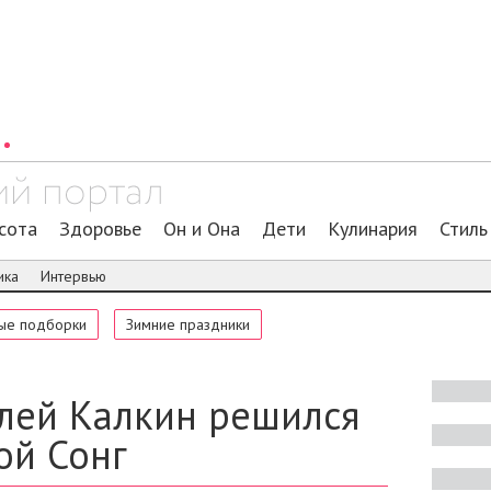
сота
Здоровье
Он и Она
Дети
Кулинария
Стиль
ика
Интервью
ые подборки
Зимние праздники
лей Калкин решился
ой Сонг