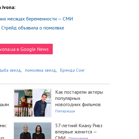
 Ivona:
них месяцах беременности — СМИ
ми Стрейд объявила о помолвке
vona.ua в Google News
дьба звезд
,
помолвка звезд
,
Бренда Сонг
Как постарели актеры
популярных
шьян
новогодних фильмов
Папарацци
ми:
57-летний Киану Ривз
впервые женится —
цо
СМИ
Отношения