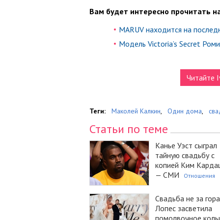
Вам будет интересно прочитать на
MARUV находится на послед
Модель Victoria’s Secret Ро
Читайте I
Теги:
Маколей Калкин
,
Один дома
,
сва
Статьи по теме
Канье Уэст сыграл
тайную свадьбу с
копией Ким Карда
— СМИ
Отношения
Свадьба не за гора
Лопес засветила
помолвочное коль