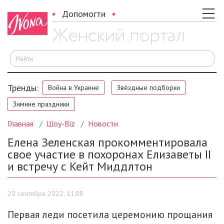
Допомогти
И
Тренды:
Война в Украине
Звёздные подборки
Зимние праздники
Главная
Шоу-Biz
Новости
Елена Зеленская прокомментировала
свое участие в похоронах Елизаветы II
и встречу с Кейт Миддлтон
20 сентября 2022, 11:08
Первая леди посетила церемонию прощания