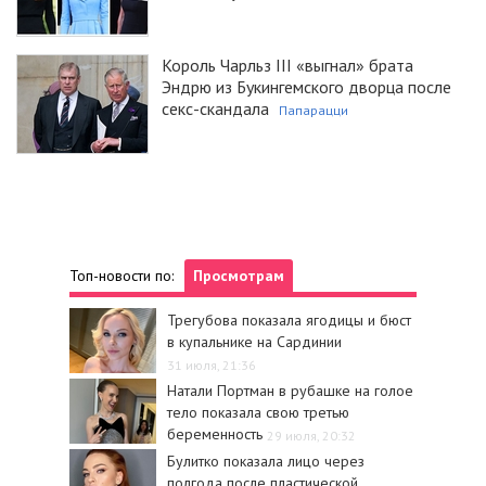
Король Чарльз III «выгнал» брата
Эндрю из Букингемского дворца после
секс-скандала
Папарацци
Топ-новости по:
Просмотрам
Трегубова показала ягодицы и бюст
в купальнике на Сардинии
31 июля, 21:36
Натали Портман в рубашке на голое
тело показала свою третью
беременность
29 июля, 20:32
Булитко показала лицо через
полгода после пластической