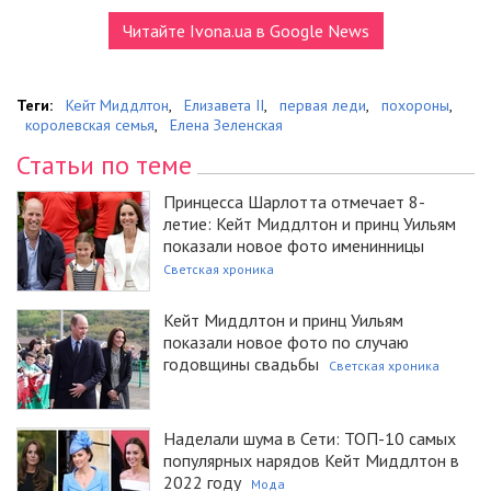
Читайте Ivona.ua в Google News
Теги:
Кейт Миддлтон
,
Елизавета II
,
первая леди
,
похороны
,
королевская семья
,
Елена Зеленская
Статьи по теме
Принцесса Шарлотта отмечает 8-
летие: Кейт Миддлтон и принц Уильям
показали новое фото именинницы
Светская хроника
Кейт Миддлтон и принц Уильям
показали новое фото по случаю
годовщины свадьбы
Светская хроника
Наделали шума в Сети: ТОП-10 самых
популярных нарядов Кейт Миддлтон в
2022 году
Мода