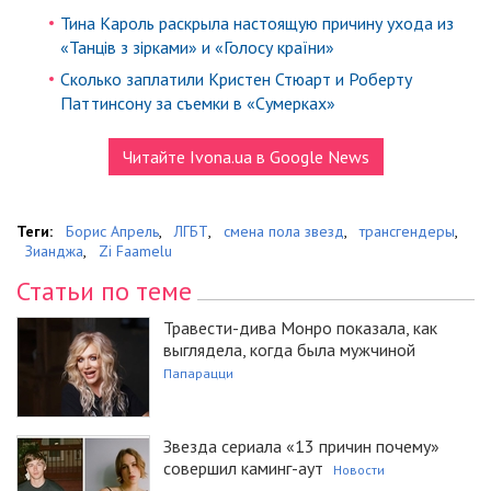
Тина Кароль раскрыла настоящую причину ухода из
«Танців з зірками» и «Голосу країни»
Сколько заплатили Кристен Стюарт и Роберту
Паттинсону за съемки в «Сумерках»
Читайте Ivona.ua в Google News
Теги:
Борис Апрель
,
ЛГБТ
,
смена пола звезд
,
трансгендеры
,
Зианджа
,
Zi Faamelu
Статьи по теме
Травести-дива Монро показала, как
выглядела, когда была мужчиной
Папарацци
Звезда сериала «13 причин почему»
совершил каминг-аут
Новости