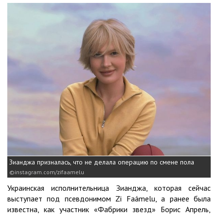
Зианджа призналась, что не делала операцию по смене пола
instagram.com/zifaamelu
Украинская исполнительница Зианджа, которая сейчас
выступает под псевдонимом Zi Faámelu, а ранее была
известна, как участник «Фабрики звезд» Борис Апрель,