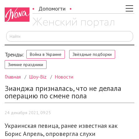
Допомогти
И
Тренды:
Война в Украине
Звёздные подборки
Зимние праздники
Главная
Шоу-Biz
Новости
Зианджа призналась, что не делала
операцию по смене пола
24 декабря 2021, 09:25
Украинская певица, ранее известная как
Борис Апрель, опровергла слухи