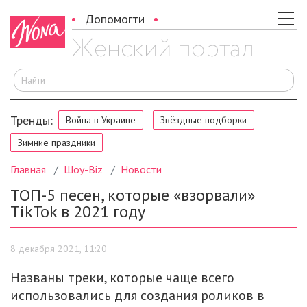
Допомогти
И
Тренды:
Война в Украине
Звёздные подборки
Зимние праздники
Главная
Шоу-Biz
Новости
ТОП-5 песен, которые «взорвали»
TikTok в 2021 году
8 декабря 2021, 11:20
Названы треки, которые чаще всего
использовались для создания роликов в