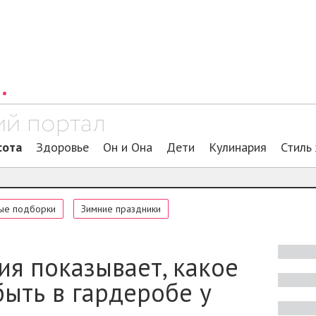
сота
Здоровье
Он и Она
Дети
Кулинария
Стиль
ые подборки
Зимние праздники
ия показывает, какое
ыть в гардеробе у