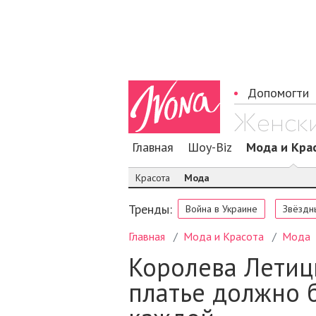
Допомогти
Главная
Шоу-Biz
Мода и Кра
Красота
Мода
Тренды:
Война в Украине
Звёздн
Главная
Мода и Красота
Мода
Королева Летиц
платье должно б