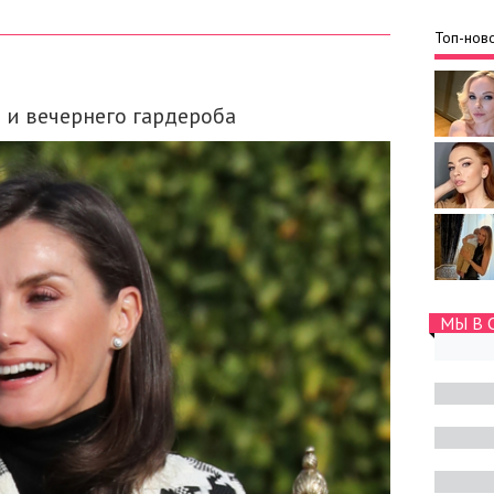
Топ-ново
 и вечернего гардероба
МЫ В 