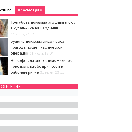
сти по:
Просмотрам
Трегубова показала ягодицы и бюст
в купальнике на Сардинии
31 июля, 21:36
Булитко показала лицо через
полгода после пластической
операции
31 июля, 18:04
Не кофе или энергетики: Никитюк
поведала, как бодрит себя в
рабочем ритме
31 июля, 23:11
СОЦСЕТЯХ