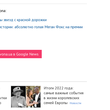
ona:
ы звезд с красной дорожки
истории: абсолютно голая Меган Фокс на премии
vona.ua в Google News
и
Итоги 2022 года:
самые важные события
ытки
в жизни королевских
о
семей Европы
Новости