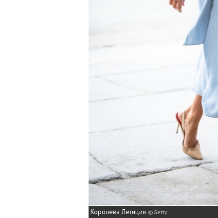
Королева Летиция
Getty