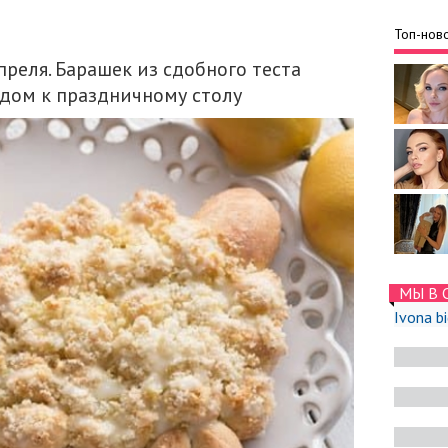
Топ-ново
преля. Барашек из сдобного теста
дом к праздничному столу
МЫ В 
Ivona b