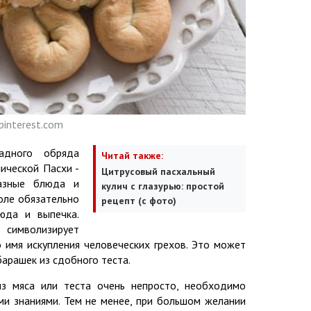
pinterest.com
адного обряда
Читай также:
ической Пасхи -
Цитрусовый пасхальный
разные блюда и
кулич с глазурью: простой
оле обязательно
рецепт (с фото)
люда и выпечка.
имволизирует
 имя искупления человеческих грехов. Это может
барашек из сдобного теста.
из мяса или теста очень непросто, необходимо
и знаниями. Тем не менее, при большом желании