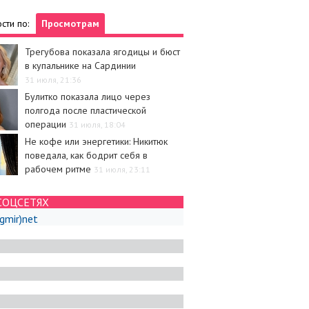
сти по:
Просмотрам
Трегубова показала ягодицы и бюст
в купальнике на Сардинии
31 июля, 21:36
Булитко показала лицо через
полгода после пластической
операции
31 июля, 18:04
Не кофе или энергетики: Никитюк
поведала, как бодрит себя в
рабочем ритме
31 июля, 23:11
СОЦСЕТЯХ
igmir)net