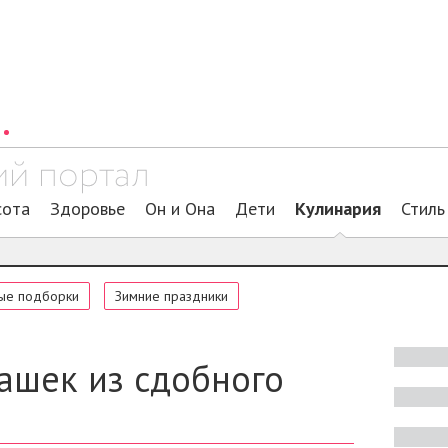
сота
Здоровье
Он и Она
Дети
Кулинария
Стиль
ые подборки
Зимние праздники
ашек из сдобного