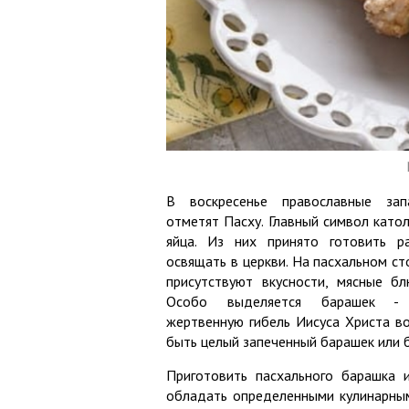
В воскресенье православные зап
отметят Пасху. Главный символ катол
яйца. Из них принято готовить 
освящать в церкви. На пасхальном ст
присутствуют вкусности, мясные б
Особо выделяется барашек - с
жертвенную гибель Иисуса Христа во
быть целый запеченный барашек или 
Приготовить пасхального барашка 
обладать определенными кулинарным