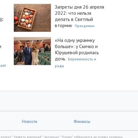
Запреты дня 26 апреля
2022: что нельзя
(с
делать в Светлый
вторник
Праздники
«На одну украинку
и
больше»: у Скичко и
Юрушевой родилась
дочь
Беременность и
цци
роды
Новости
Финансы
роект", "Новости компаний", "Актуально", "Промо", публикуются на правах рекламы.