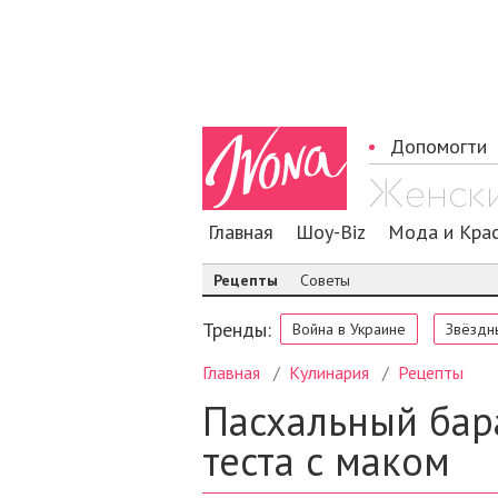
Допомогти
Главная
Шоу-Biz
Мода и Кра
Рецепты
Советы
Тренды:
Война в Украине
Звёздн
Главная
Кулинария
Рецепты
Пасхальный бар
теста с маком