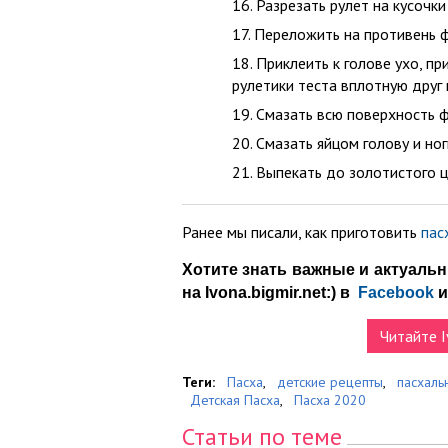
Разрезать рулет на кусочки
Переложить на противень ф
Приклеить к голове ухо, пр
рулетики теста вплотную друг 
Смазать всю поверхность ф
Смазать яйцом голову и но
Выпекать до золотистого ц
Ранее мы писали, как приготовить
пас
Хотите знать важные и актуаль
на Ivona.bigmir.net:) в
Facebook
Читайте I
Теги:
Пасха
,
детские рецепты
,
пасхаль
Детская Пасха
,
Пасха 2020
Статьи по теме