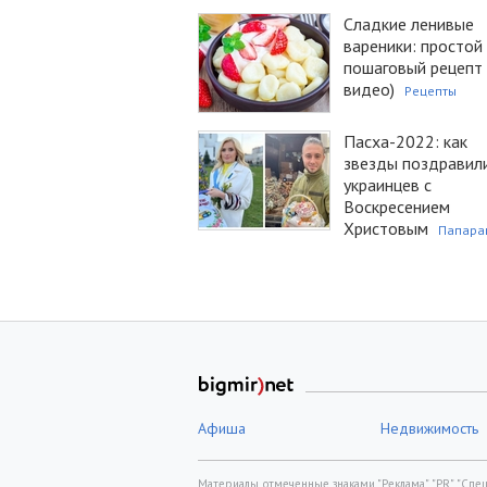
Сладкие ленивые
вареники: простой
пошаговый рецепт 
видео)
Рецепты
Пасха-2022: как
звезды поздравил
украинцев с
Воскресением
Христовым
Папара
Афиша
Недвижимость
Материалы, отмеченные знаками "Реклама", "PR", "Спецп