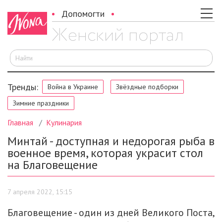
Допомогти
И
Тренды:
Война в Украине
Звёздные подборки
Зимние праздники
Главная
Кулинария
Минтай - доступная и недорогая рыба в
военное время, которая украсит стол
на Благовещение
7 апреля 2022, 15:15
Благовещение - один из дней Великого Поста,