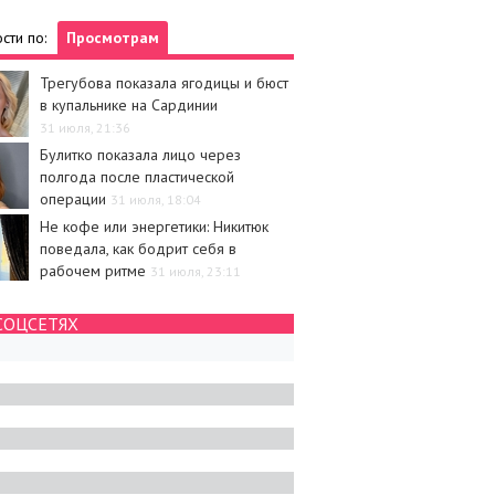
сти по:
Просмотрам
Трегубова показала ягодицы и бюст
в купальнике на Сардинии
31 июля, 21:36
Булитко показала лицо через
полгода после пластической
операции
31 июля, 18:04
Не кофе или энергетики: Никитюк
поведала, как бодрит себя в
рабочем ритме
31 июля, 23:11
СОЦСЕТЯХ