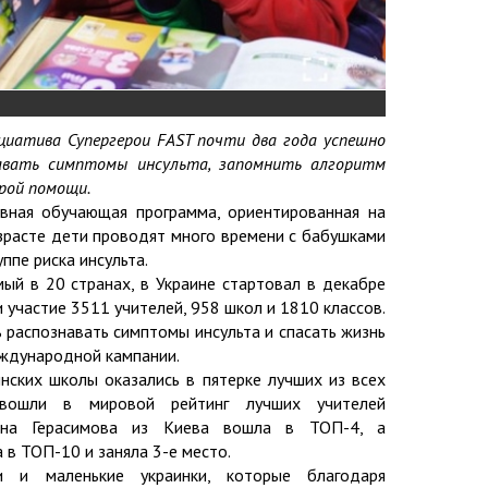
циатива Супергерои FAST почти два года успешно
авать симптомы инсульта, запомнить алгоритм
рой помощи.
вная обучающая программа, ориентированная на
зрасте дети проводят много времени с бабушками
ппе риска инсульта.
мый в 20 странах, в Украине стартовал в декабре
и участие 3511 учителей, 958 школ и 1810 классов.
ь распознавать симптомы инсульта и спасать жизнь
еждународной кампании.
нских школы оказались в пятерке лучших из всех
 вошли в мировой рейтинг лучших учителей
сана Герасимова из Киева вошла в ТОП-4, а
в ТОП-10 и заняла 3-е место.
 и маленькие украинки, которые благодаря