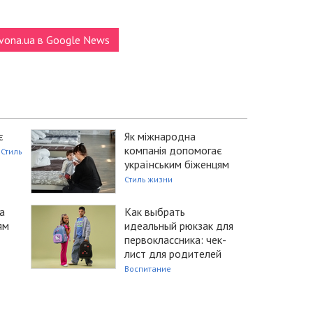
vona.ua в Google News
є
Як міжнародна
компанія допомогає
Стиль
українським біженцям
Стиль жизни
а
Как выбрать
ям
идеальный рюкзак для
первоклассника: чек-
лист для родителей
Воспитание