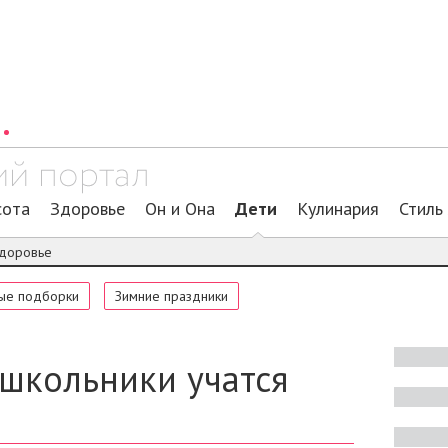
сота
Здоровье
Он и Она
Дети
Кулинария
Стиль
доровье
ые подборки
Зимние праздники
 школьники учатся