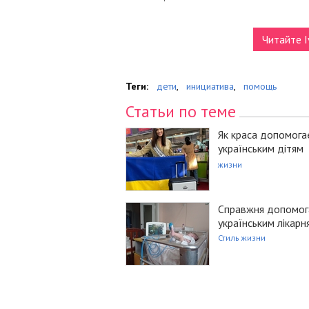
Читайте I
Теги:
дети
,
инициатива
,
помощь
Статьи по теме
Як краса допомога
українським дітям
жизни
Справжня допомог
українським лікарн
Стиль жизни