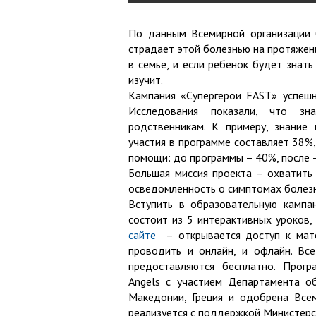
По данным Всемирной организации 
страдает этой болезнью на протяжен
в семье, и если ребенок будет знат
изучит.
Кампания «Супергерои FAST» успешн
Исследования показали, что з
родственникам. К примеру, знание
участия в программе составляет 38%,
помощи: до программы – 40%, после 
Большая миссия проекта – охватить
осведомленность о симптомах болезн
Вступить в образовательную кампа
состоит из 5 интерактивных уроков,
сайте
– открывается доступ к матер
проводить и онлайн, и офлайн. Вс
предоставляются бесплатно. Прог
Angels с участием Департамента об
Македонии, Греция и одобрена Всем
реализуется с поддержкой Министерст