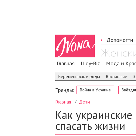
Допомогти
Главная
Шоу-Biz
Мода и Кра
Беременность и роды
Воспитание
З
Тренды:
Война в Украине
Звёздн
Главная
Дети
Как украинские
спасать жизни