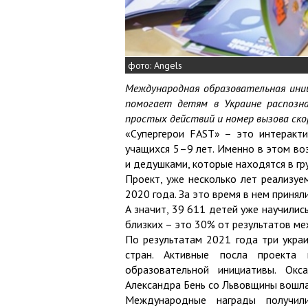
фото: Angels
Международная образовательная ини
помогает детям в Украине распозн
простых действий и номер вызова ско
«Супергерои FAST» – это интеракти
учащихся 5–9 лет. Именно в этом во
и дедушками, которые находятся в гру
Проект, уже несколько лет реализуе
2020 года. За это время в нем принял
А значит, 39 611 детей уже научилис
близких – это 30% от результатов м
По результатам 2021 года три украи
стран. Активные посла проекта
образовательной инициативы. Ок
Александра Бень со Львовщины вошла 
Международные награды получили