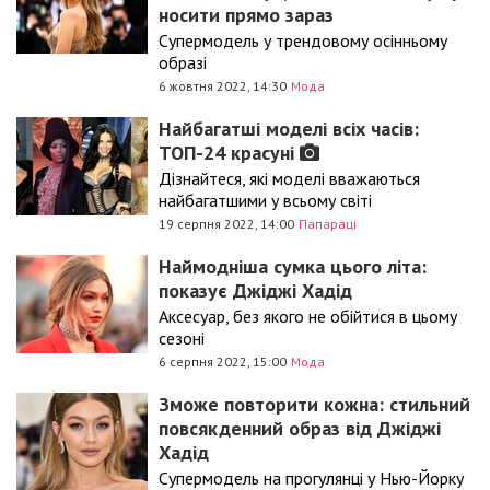
носити прямо зараз
Супермодель у трендовому осінньому
образі
6 жовтня 2022, 14:30
Мода
Найбагатші моделі всіх часів:
ТОП-24 красуні
Дізнайтеся, які моделі вважаються
найбагатшими у всьому світі
19 серпня 2022, 14:00
Папараці
Наймодніша сумка цього літа:
показує Джіджі Хадід
Аксесуар, без якого не обійтися в цьому
сезоні
6 серпня 2022, 15:00
Мода
Зможе повторити кожна: стильний
повсякденний образ від Джіджі
Хадід
Супермодель на прогулянці у Нью-Йорку