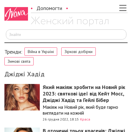
Допомогти
Ш
Тренди:
Війна в Україні
Зіркові добірки
Зимові свята
Джіджі Хадід
Який макіяж зробити на Новий рік
2023: святкові ідеї від Кейт Мосс,
Джіджі Хадід та Гейлі Бібер
Макіяж на Новий рік, який буде гарно
виглядати на кожній
26 грудня 2022, 18:15
Краса
В оточенні трьох красенів: Джіджі