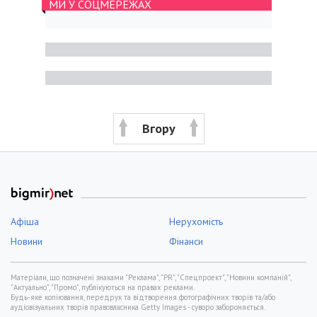
МИ У СОЦМЕРЕЖАХ
Вгору
Афіша
Нерухомість
Новини
Фінанси
Матеріали, що позначені знаками "Реклама", "PR", "Спецпроект", "Новини компаній",
"Актуально", "Промо", публікуються на правах реклами.
Будь-яке копіювання, передрук та відтворення фотографічних творів та/або
аудіовізуальних творів правовласника Getty Images - суворо забороняється.