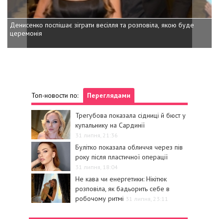
Денисенко поспішає зіграти весілля та розповіла, якою буде
церемонія
Топ-новости по:
Переглядами
Трегубова показала сідниці й бюст у
купальнику на Сардинії
31 липня, 21:36
Булітко показала обличчя через пів
року після пластичної операції
31 липня, 18:04
Не кава чи енергетики: Нікітюк
розповіла, як бадьорить себе в
робочому ритмі
31 липня, 23:11