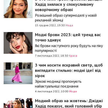
Хадід знялася у спокусливому
новорічному образі
Розкішний образ супермоделі у новій
рекламній зйомці
15 грудня 2022, 19:30
Мода
Модні брови 2023: цей тренд вас
точно здивує
Які брови наступного року будуть на піку
популярності
7 листопада 2022, 18:30
Краса
З чим носити яскравий светр, щоб
виглядати стильно: модні ідеї від
зірок
Зіркові модниці пропонують
найактуальніші поєднання
4 листопада 2022, 10:00
Мода
Модний образ на жовтень: Джіджі
Хадід показує, який головний убір