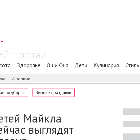
сота
Здоровье
Он и Она
Дети
Кулинария
Стиль
ика
Интервью
ые подборки
Зимние праздники
етей Майкла
ейчас выглядят