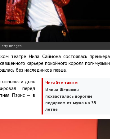
Getty Images
ском театре Нила Саймона состоялась премьера
освященного карьере покойного короля поп-музыки
ошлась без наследников певца.
 сыновья и дочь
Читайте также:
зировал перед
Ирина Федишин
етняя Пэрис — в
похвасталась дорогим
подарком от мужа на 35-
летие