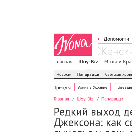
Допомогти
Главная
Шоу-Biz
Мода и Кра
Новости
Папарацци
Светская хрон
Тренды:
Война в Украине
Звёздн
Главная
Шоу-Biz
Папарацци
Редкий выход д
Джексона: как с