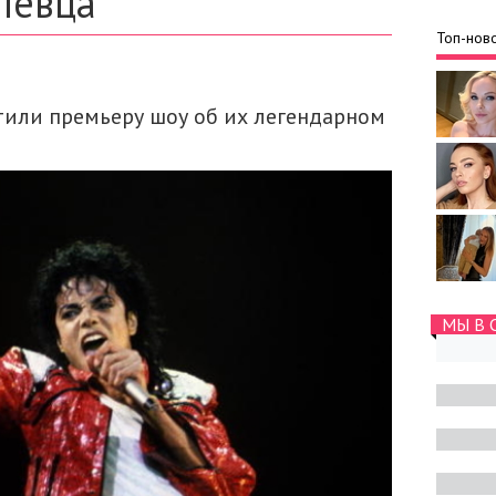
певца
Топ-ново
етили премьеру шоу об их легендарном
МЫ В 