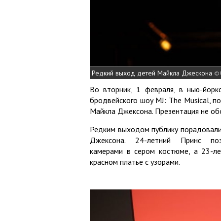
Редкий выход детей Майкла Джескона
Во вторник, 1 февраля, в нью-йорк
бродвейского шоу MJ: The Musical, п
Майкла Джексона. Презентация не об
Редким выходом публику порадовали
Джексона. 24-летний Принс по
камерами в сером костюме, а 23-л
красном платье с узорами.