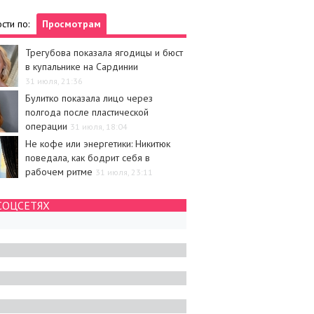
сти по:
Просмотрам
Трегубова показала ягодицы и бюст
в купальнике на Сардинии
31 июля, 21:36
Булитко показала лицо через
полгода после пластической
операции
31 июля, 18:04
Не кофе или энергетики: Никитюк
поведала, как бодрит себя в
рабочем ритме
31 июля, 23:11
СОЦСЕТЯХ