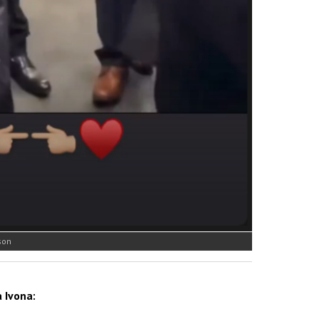
son
 Ivona: