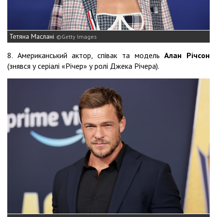
Тетяна Маслані
Getty Images
8. Американський актор, співак та модель
Алан Річсон
(знявся у серіалі «Річер» у ролі Джека Річера).