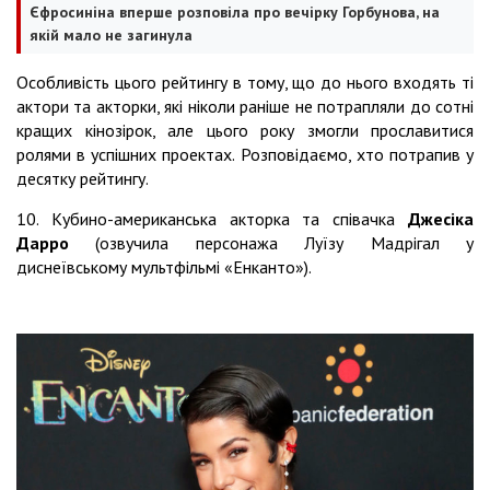
Єфросиніна вперше розповіла про вечірку Горбунова, на
якій мало не загинула
Особливість цього рейтингу в тому, що до нього входять ті
актори та акторки, які ніколи раніше не потрапляли до сотні
кращих кінозірок, але цього року змогли прославитися
ролями в успішних проектах. Розповідаємо, хто потрапив у
десятку рейтингу.
10. Кубино-американська акторка та співачка
Джесіка
Дарро
(озвучила персонажа Луїзу Мадрігал у
диснеївському мультфільмі «Енканто»).