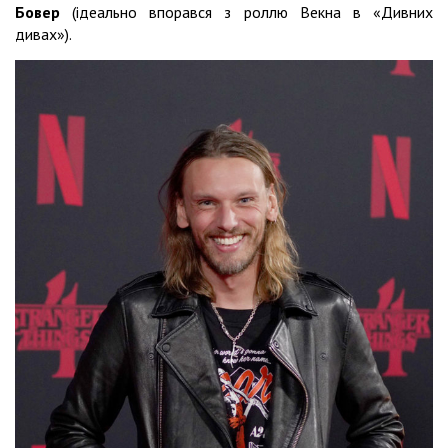
Бовер
(ідеально впорався з роллю Векна в «Дивних
дивах»).