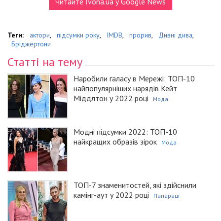
Читайте Ivona.ua у Google News
Теги:
актори
,
підсумки року
,
IMDB
,
прорив
,
Дивні дива
,
Бріджертони
Статті на тему
Наробили галасу в Мережі: ТОП-10
найпопулярніших нарядів Кейт
Міддлтон у 2022 році
Мода
Модні підсумки 2022: ТОП-10
найкращих образів зірок
Мода
ТОП-7 знаменитостей, які здійснили
камінг-аут у 2022 році
Папараці