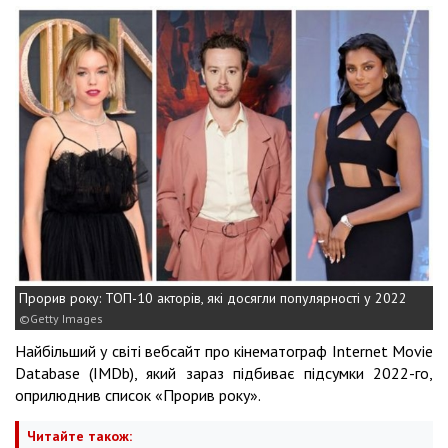
Прорив року: ТОП-10 акторів, які досягли популярності у 2022
Getty Images
Найбільший у світі вебсайт про кінематограф Internet Movie
Database (IMDb), який зараз підбиває підсумки 2022-го,
оприлюднив список «Прорив року».
Читайте також: