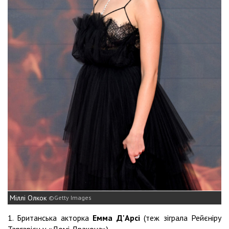
Міллі Олкок
Getty Images
1. Британська акторка
Емма Д'Арсі
(теж зіграла Рейєніру
Таргарієн у «Домі Дракона»).