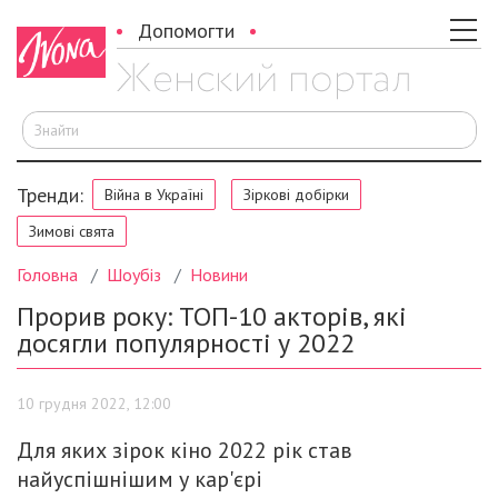
Допомогти
Ш
Тренди:
Війна в Україні
Зіркові добірки
Зимові свята
Головна
Шоубіз
Новини
Прорив року: ТОП-10 акторів, які
досягли популярності у 2022
10 грудня 2022, 12:00
Для яких зірок кіно 2022 рік став
найуспішнішим у кар'єрі