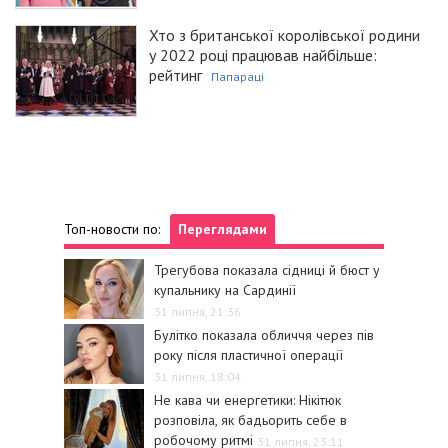
Хто з британської королівської родини
у 2022 році працював найбільше:
рейтинг
Папараці
Топ-новости по:
Переглядами
Трегубова показала сідниці й бюст у
купальнику на Сардинії
31 липня, 21:36
Булітко показала обличчя через пів
року після пластичної операції
31 липня, 18:04
Не кава чи енергетики: Нікітюк
розповіла, як бадьорить себе в
робочому ритмі
31 липня, 23:11