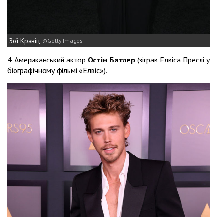
Зої Кравіц
Getty Images
4. Американський актор
Остін Батлер
(зіграв Елвіса Преслі у
біографічному фільмі «Елвіс»).