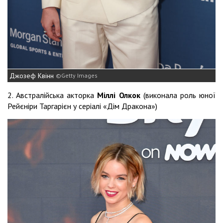
Джозеф Квінн
Getty Images
2. Австралійська акторка
Міллі Олкок
(виконала роль юної
Рейєніри Таргарієн у серіалі «Дім Дракона»)