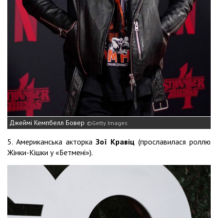
Джеймі Кемпбелл Бовер
Getty Images
5. Американська акторка
Зої Кравіц
(прославилася роллю
Жінки-Кішки у «Бетмені»).