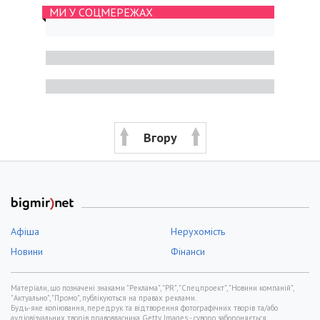
МИ У СОЦМЕРЕЖАХ
Вгору
Афіша
Нерухомість
Новини
Фінанси
Матеріали, що позначені знаками "Реклама", "PR", "Спецпроект", "Новини компаній",
"Актуально", "Промо", публікуються на правах реклами.
Будь-яке копіювання, передрук та відтворення фотографічних творів та/або
аудіовізуальних творів правовласника Getty Images - суворо забороняється.