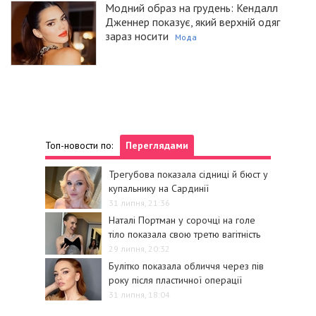
Модний образ на грудень: Кендалл
Дженнер показує, який верхній одяг
зараз носити
Мода
Топ-новости по:
Переглядами
Трегубова показала сідниці й бюст у
купальнику на Сардинії
31 липня, 21:36
Наталі Портман у сорочці на голе
тіло показала свою третю вагітність
29 липня, 20:32
Булітко показала обличчя через пів
року після пластичної операції
31 липня, 18:04