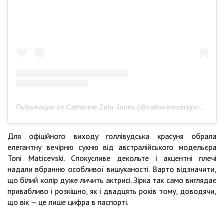
Публикация от Catherine Zeta-Jones (@catherinezetajones)
Для офіційного виходу голлівудська красуня обрала
елегантну вечірню сукню від австралійського модельєра
Toni Maticevski. Спокусливе декольте і акцентні плечі
надали вбранню особливої вишуканості. Варто відзначити,
що білий колір дуже личить актрисі. Зірка так само виглядає
привабливо і розкішно, як і двадцять років тому, доводячи,
що вік — це лише цифра в паспорті.