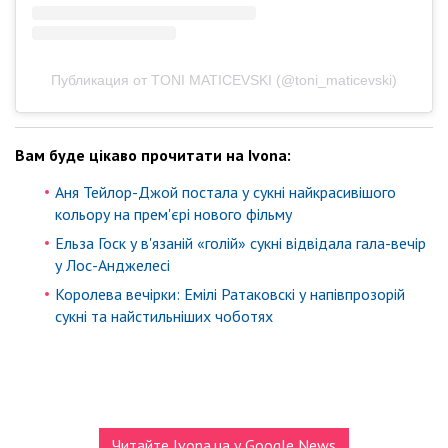
Публикация от TONI MATICEVSKI (@toni_maticevski)
Вам буде цікаво прочитати на Ivona:
Аня Тейлор-Джой постала у сукні найкрасивішого
кольору на прем'єрі нового фільму
Ельза Госк у в'язаній «голій» сукні відвідала гала-вечір
у Лос-Анджелесі
Королева вечірки: Емілі Ратаковскі у напівпрозорій
сукні та найстильніших чоботях
Читайте Ivona.ua у Google News