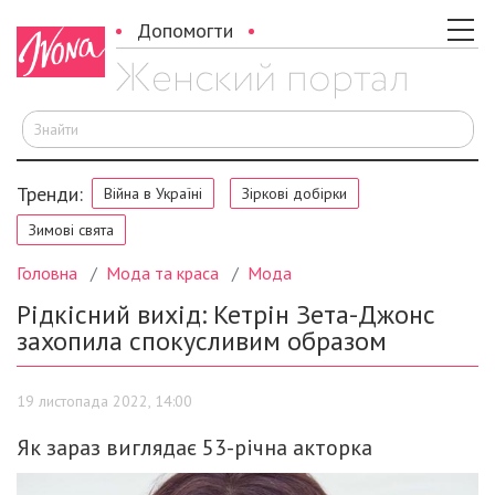
Допомогти
Ш
Тренди:
Війна в Україні
Зіркові добірки
Зимові свята
Головна
Мода та краса
Мода
Рідкісний вихід: Кетрін Зета-Джонс
захопила спокусливим образом
19 листопада 2022, 14:00
Як зараз виглядає 53-річна акторка