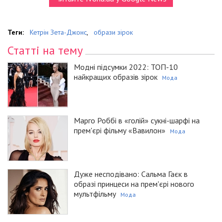
Теги:
Кетрін Зета-Джонс
,
образи зірок
Статті на тему
Модні підсумки 2022: ТОП-10
найкращих образів зірок
Мода
Марго Роббі в «голій» сукні-шарфі на
прем'єрі фільму «Вавилон»
Мода
Дуже несподівано: Сальма Гаєк в
образі принцеси на прем'єрі нового
мультфільму
Мода