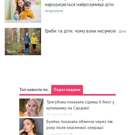
народжуються найрозумніші діти
Астрологія
Гриби та діти: чому вони несумісні
Діти
Топ-новости по:
Переглядами
Трегубова показала сідниці й бюст у
купальнику на Сардинії
31 липня, 21:36
Булітко показала обличчя через пів
року після пластичної операції
31 липня, 18:04