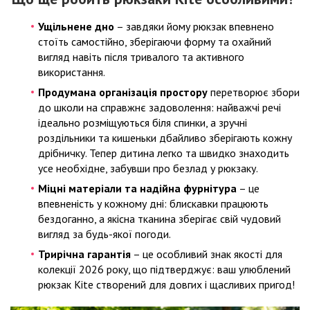
Ущільнене дно
– завдяки йому рюкзак впевнено
стоїть самостійно, зберігаючи форму та охайний
вигляд навіть після тривалого та активного
використання.
Продумана організація простору
перетворює збори
до школи на справжнє задоволення: найважчі речі
ідеально розміщуються біля спинки, а зручні
роздільники та кишеньки дбайливо зберігають кожну
дрібничку. Тепер дитина легко та швидко знаходить
усе необхідне, забувши про безлад у рюкзаку.
Міцні матеріали та надійна фурнітура
– це
впевненість у кожному дні: блискавки працюють
бездоганно, а якісна тканина зберігає свій чудовий
вигляд за будь-якої погоди.
Трирічна гарантія
– це особливий знак якості для
колекції 2026 року, що підтверджує: ваш улюблений
рюкзак Kite створений для довгих і щасливих пригод!