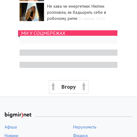
Не кава чи енергетики: Нікітюк
розповіла, як бадьорить себе в
робочому ритмі
31 липня, 23:11
МИ У СОЦМЕРЕЖАХ
Вгору
Афіша
Нерухомість
Новини
Фінанси