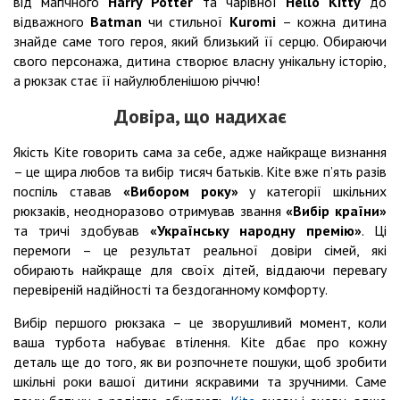
від магічного
Harry Potter
та чарівної
Hello Kitty
до
відважного
Batman
чи стильної
Kuromi
– кожна дитина
знайде саме того героя, який близький її серцю. Обираючи
свого персонажа, дитина створює власну унікальну історію,
а рюкзак стає її найулюбленішою річчю!
Довіра, що надихає
Якість Kite говорить сама за себе, адже найкраще визнання
– це щира любов та вибір тисяч батьків. Kite вже п’ять разів
поспіль ставав
«Вибором року»
у категорії шкільних
рюкзаків, неодноразово отримував звання
«Вибір країни»
та тричі здобував
«Українську народну премію»
. Ці
перемоги – це результат реальної довіри сімей, які
обирають найкраще для своїх дітей, віддаючи перевагу
перевіреній надійності та бездоганному комфорту.
Вибір першого рюкзака – це зворушливий момент, коли
ваша турбота набуває втілення. Kite дбає про кожну
деталь ще до того, як ви розпочнете пошуки, щоб зробити
шкільні роки вашої дитини яскравими та зручними. Саме