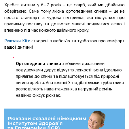
Хребет дитини у 6–7 років – це скарб, який ми дбайливо
оберігаємо. Саме тому якісна ортопедична спинка – це не
просто стандарт, а чудова підтримка, яка піклується про
правильну поставу та дозволяє малечі почуватися легко і
впевнено під час кожного шкільного кроку.
Рюкзаки Kite
створені з любов’ю та турботою про комфорт
вашої дитини!
Ортопедична спинка
з м’якими дихаючими
подушечками дарує відчуття легкості: вона ідеально
прилягає до спини та підлаштовується під природні
вигини хребта. Анатомічні S-подібні лямки турботливо
розподіляють навантаження, а нагрудний ремінь
надійно фіксує рюкзак.