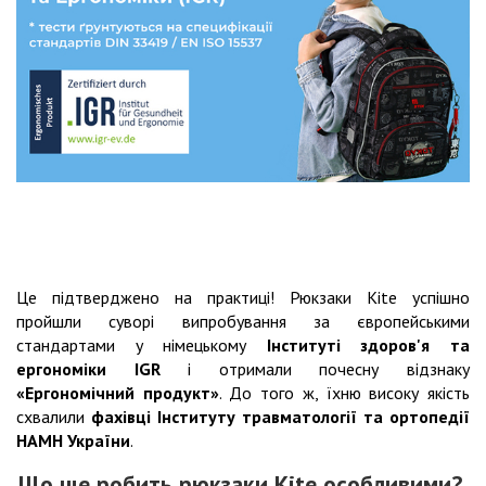
Це підтверджено на практиці! Рюкзаки Kite успішно
пройшли суворі випробування за європейськими
стандартами у німецькому
Інституті здоров'я та
ергономіки IGR
і отримали почесну відзнаку
«Ергономічний продукт»
. До того ж, їхню високу якість
схвалили
фахівці Інституту травматології та ортопедії
НАМН України
.
Що ще робить рюкзаки Kite особливими?