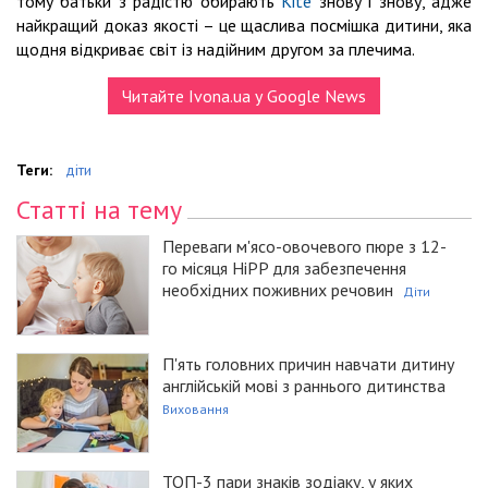
тому батьки з радістю обирають
Kite
знову і знову, адже
найкращий доказ якості – це щаслива посмішка дитини, яка
щодня відкриває світ із надійним другом за плечима.
Читайте Ivona.ua у Google News
Теги:
діти
Статті на тему
Переваги м'ясо-овочевого пюре з 12-
го місяця HiPP для забезпечення
необхідних поживних речовин
Діти
П'ять головних причин навчати дитину
англійській мові з раннього дитинства
Виховання
ТОП-3 пари знаків зодіаку, у яких