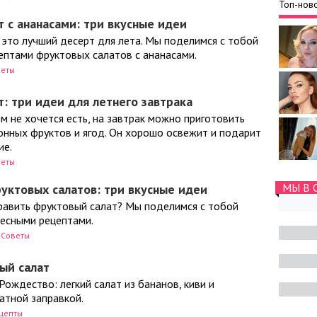
Топ-ново
 с ананасами: три вкусные идеи
 это лучший десерт для лета. Мы поделимся с тобой
ептами фруктовых салатов с ананасами.
веты
: три идеи для летнего завтрака
ем не хочется есть, на завтрак можно приготовить
зонных фруктов и ягод. Он хорошо освежит и подарит
ие.
веты
МЫ В 
уктовых салатов: три вкусные идеи
править фруктовый салат? Мы поделимся с тобой
ресными рецептами.
Советы
ый салат
Рождество: легкий салат из бананов, киви и
атной заправкой.
цепты