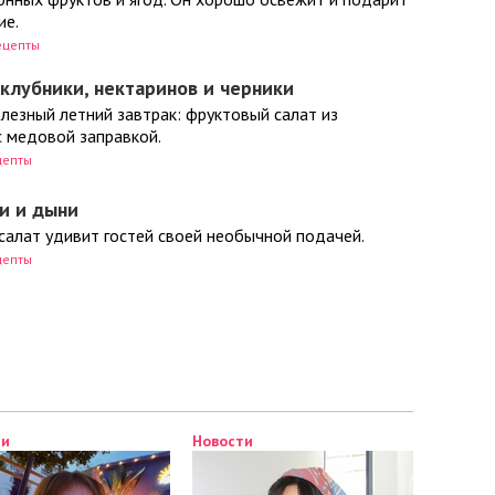
ие.
ецепты
 клубники, нектаринов и черники
лезный летний завтрак: фруктовый салат из
с медовой заправкой.
цепты
и и дыни
салат удивит гостей своей необычной подачей.
цепты
и
и
Новости
Новости
Новости
Новости