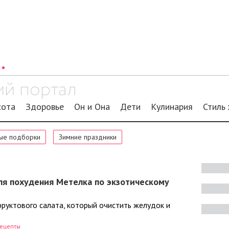
сота
Здоровье
Он и Она
Дети
Кулинария
Стиль
ые подборки
Зимние праздники
ля похудения Метелка по экзотическому
фруктового салата, который очистить желудок и
ецепты