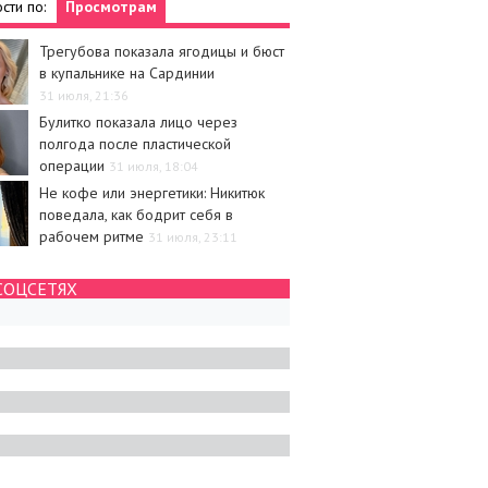
сти по:
Просмотрам
Трегубова показала ягодицы и бюст
в купальнике на Сардинии
31 июля, 21:36
Булитко показала лицо через
полгода после пластической
операции
31 июля, 18:04
Не кофе или энергетики: Никитюк
поведала, как бодрит себя в
рабочем ритме
31 июля, 23:11
СОЦСЕТЯХ