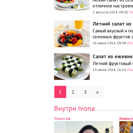
отличное настроен
1 августа 2014, 09:02
Р
Летний салат из
Самый вкусный и по
сезонных фруктов 
26 июня 2014, 09:00
Ре
Салат из ежевик
Летний фруктовый 
13 июня 2014, 16:26
Ре
1
2
3
»
Внутри Ivona
Новости
Новост
Новост