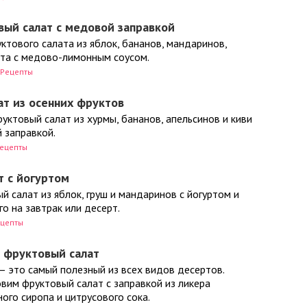
вый салат с медовой заправкой
ктового салата из яблок, бананов, мандаринов,
ата с медово-лимонным соусом.
Рецепты
т из осенних фруктов
уктовый салат из хурмы, бананов, апельсинов и киви
 заправкой.
ецепты
т с йогуртом
 салат из яблок, груш и мандаринов с йогуртом и
о на завтрак или десерт.
цепты
 фруктовый салат
– это самый полезный из всех видов десертов.
вим фруктовый салат с заправкой из ликера
ого сиропа и цитрусового сока.