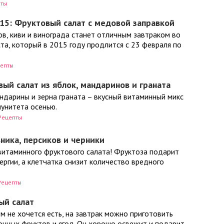
еты
15: Фруктовый салат с медовой заправкой
в, киви и винограда станет отличным завтраком во
та, который в 2015 году продлится с 23 февраля по
епты
ый салат из яблок, мандаринов и граната
ндарины и зерна граната – вкусный витаминный микс
мунитета осенью.
Рецепты
ника, персиков и черники
 витаминного фруктового салата! Фруктоза подарит
ергии, а клетчатка снизит количество вредного
Рецепты
ый салат
ем не хочется есть, на завтрак можно приготовить
зонных фруктов и ягод. Он хорошо освежит и подарит