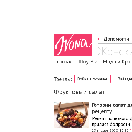
Допомогти
Главная
Шоу-Biz
Мода и Кра
Тренды:
Война в Украине
Звёздн
Фруктовый салат
Готовим салат д
рецепту
Рецепт полезного 
придаст бодрости
23 января 2020, 10:30
Р