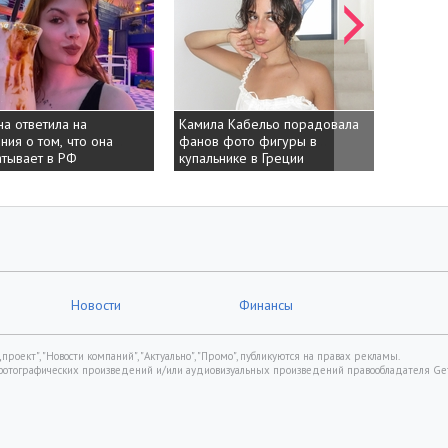
а ответила на
а ответила на
Камила Кабельо порадовала
Камила Кабельо порадовала
Юрко Юр
Юрко Юр
ния о том, что она
ния о том, что она
фанов фото фигуры в
фанов фото фигуры в
раскрит
раскрит
тывает в РФ
тывает в РФ
купальнике в Греции
купальнике в Греции
лидера 
лидера 
Новости
Финансы
роект", "Новости компаний", "Актуально", "Промо", публикуются на правах рекламы.
фотографических произведений и/или аудиовизуальных произведений правообладателя Gett