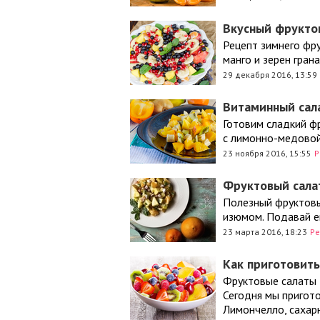
Вкусный фрукто
Рецепт зимнего фру
манго и зерен гран
29 декабря 2016, 13:59
Витаминный сала
Готовим сладкий фр
с лимонно-медовой
23 ноября 2016, 15:55
Р
Фруктовый сала
Полезный фруктовый
изюмом. Подавай ег
23 марта 2016, 18:23
Ре
Как приготовить
Фруктовые салаты 
Сегодня мы пригото
Лимончелло, сахарн