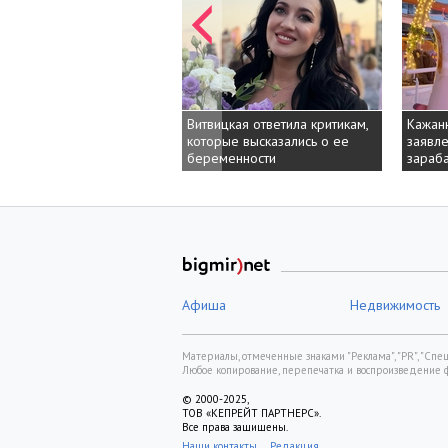
Витвицкая ответила критикам,
Кажанн
Кажанн
которые высказались о ее
заявле
заявле
беременности
зараба
зараба
Афиша
Недвижимость
Материалы, отмеченные знаками "Реклама", "PR", "Спецп
Любое копирование, перепечатка и воспроизведение 
© 2000-2025,
ТОВ «КЕПРЕЙТ ПАРТНЕРС».
Все права защищены.
Наши контакты
Редакция