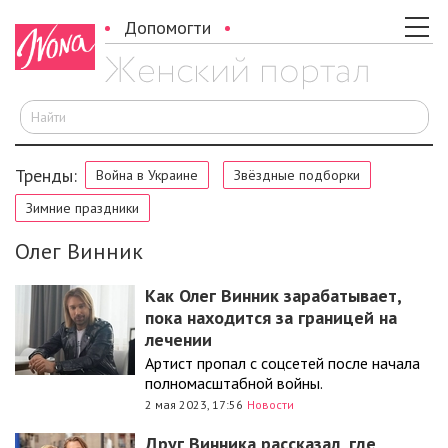
Допомогти
И
Тренды:
Война в Украине
Звёздные подборки
Зимние праздники
Олег Винник
Как Олег Винник зарабатывает,
пока находится за границей на
лечении
Артист пропал с соцсетей после начала
полномасштабной войны.
2 мая 2023, 17:56
Новости
Друг Винника рассказал, где