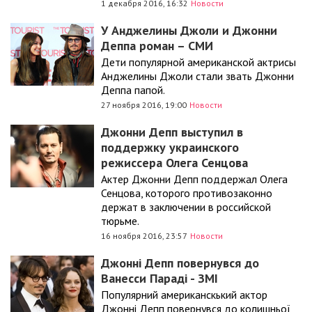
1 декабря 2016, 16:32
Новости
У Анджелины Джоли и Джонни
Деппа роман – СМИ
Дети популярной американской актрисы
Анджелины Джоли стали звать Джонни
Деппа папой.
27 ноября 2016, 19:00
Новости
Джонни Депп выступил в
поддержку украинского
режиссера Олега Сенцова
Актер Джонни Депп поддержал Олега
Сенцова, которого противозаконно
держат в заключении в российской
тюрьме.
16 ноября 2016, 23:57
Новости
Джонні Депп повернувся до
Ванесси Параді - ЗМІ
Популярний американскький актор
Джонні Депп повернувся до колишньої