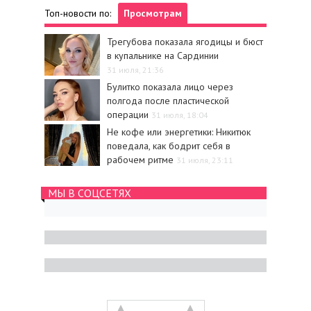
Топ-новости по:
Просмотрам
Трегубова показала ягодицы и бюст
в купальнике на Сардинии
31 июля, 21:36
Булитко показала лицо через
полгода после пластической
операции
31 июля, 18:04
Не кофе или энергетики: Никитюк
поведала, как бодрит себя в
рабочем ритме
31 июля, 23:11
МЫ В СОЦСЕТЯХ