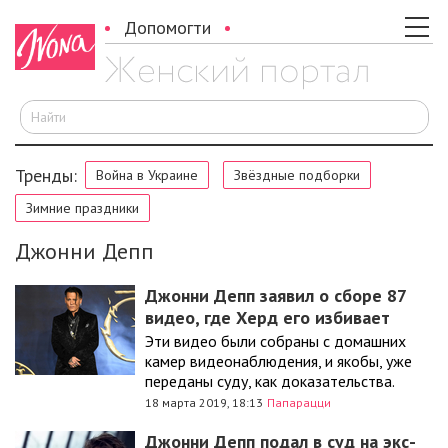
Допомогти
И
Тренды:
Война в Украине
Звёздные подборки
Зимние праздники
Джонни Депп
Джонни Депп заявил о сборе 87
видео, где Херд его избивает
Эти видео были собраны с домашних
камер видеонаблюдения, и якобы, уже
переданы суду, как доказательства.
18 марта 2019, 18:13
Папарацци
Джонни Депп подал в суд на экс-