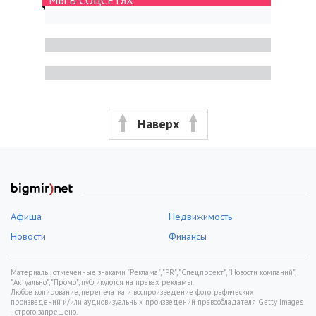
Наверх
Афиша
Недвижимость
Новости
Финансы
Материалы, отмеченные знаками "Реклама", "PR", "Спецпроект", "Новости компаний",
"Актуально", "Промо", публикуются на правах рекламы.
Любое копирование, перепечатка и воспроизведение фотографических
произведений и/или аудиовизуальных произведений правообладателя Getty Images
- строго запрещено.