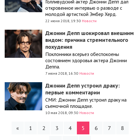
Голливудский актер Джонни Депп дал
откровенное интервью о разводе с
молодой артисткой Эмбер Херд.
22 июня 2018, 19:30
Новости
Джонни Депп шокировал внешним
видом: причина стремительного
похудения
Поклонники всерьез обеспокоены
состоянием здоровья актера Джонни
Деппа.
7 июня 2018, 16:30
Новости
Джонни Депп устроил драку:
первые комментарии
СМИ: Джонни Депп устроил драку на
съемочной площадке.
10 мая 2018, 09:30
Новости
«
1
2
3
4
5
6
7
8