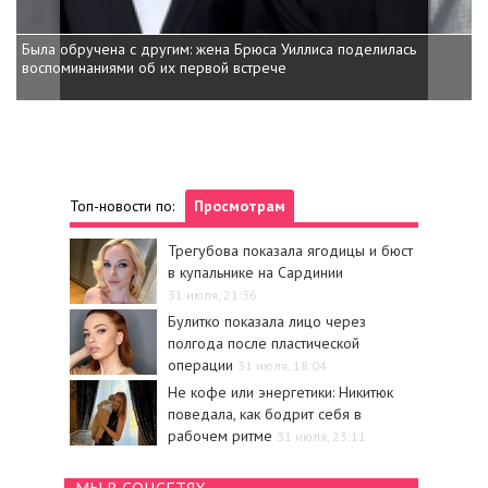
Была обручена с другим: жена Брюса Уиллиса поделилась
Леся Никитюк сообщила об улучшении состояния Богдана
воспоминаниями об их первой встрече
Богдановича
Топ-новости по:
Просмотрам
Трегубова показала ягодицы и бюст
в купальнике на Сардинии
31 июля, 21:36
Булитко показала лицо через
полгода после пластической
операции
31 июля, 18:04
Не кофе или энергетики: Никитюк
поведала, как бодрит себя в
рабочем ритме
31 июля, 23:11
МЫ В СОЦСЕТЯХ