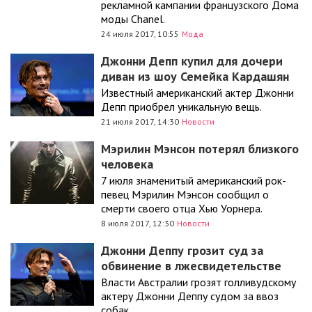
рекламной кампании французского Дома
моды Chanel.
24 июля 2017, 10:55
Мода
Джонни Депп купил для дочери
диван из шоу Семейка Кардашян
Известный американский актер Джонни
Депп приобрел уникальную вещь.
21 июля 2017, 14:30
Новости
Мэрилин Мэнсон потерял близкого
человека
7 июля знаменитый американский рок-
певец Мэрилин Мэнсон сообщил о
смерти своего отца Хью Уорнера.
8 июля 2017, 12:30
Новости
Джонни Деппу грозит суд за
обвинение в лжесвидетельстве
Власти Австралии грозят голливудскому
актеру Джонни Деппу судом за ввоз
собак.