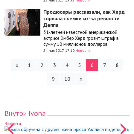
25 мая 2017, 15:55
Новости
Продюсеры рассказали, как Херд
сорвала съемки из-за ревности
Деппа
31-летней известной американской
актрисе Эмбер Херд грозит штраф в
сумму 10 миллионов долларов.
24 мая 2017, 17:10
Новости
«
1
2
3
4
5
6
7
8
9
10
»
Внутри Ivona
Новости
Новости