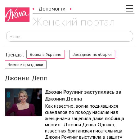
Допомогти
И
Тренды:
Война в Украине
Звёздные подборки
Зимние праздники
Джонни Депп
Джоан Роулинг заступилась за
Джонни Деппа
Как известно, волна поднявшихся
скандалов по поводу насилия над
женщинами зацепила даже любимца
многих - Джонни Деппа. Однако,
известная британская писательница
Джоан Роулинг выступила в защиту