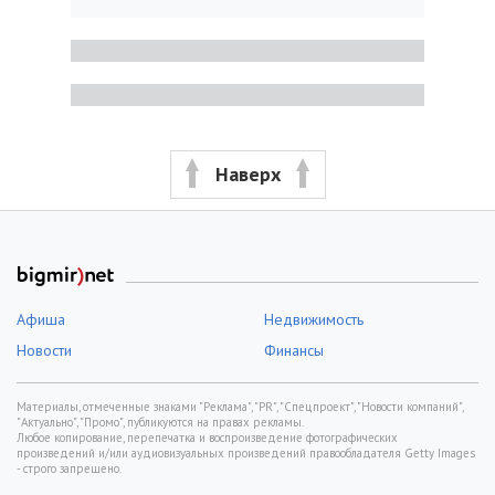
Трегубова показала ягодицы и бюст
в купальнике на Сардинии
31 июля, 21:36
Булитко показала лицо через
полгода после пластической
операции
31 июля, 18:04
Не кофе или энергетики: Никитюк
поведала, как бодрит себя в
рабочем ритме
31 июля, 23:11
МЫ В СОЦСЕТЯХ
Наверх