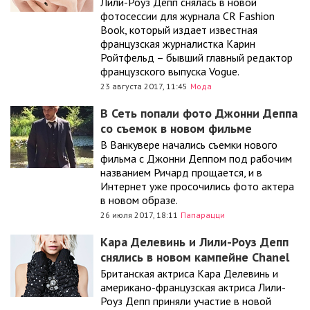
Лили-Роуз Депп снялась в новой
фотосессии для журнала CR Fashion
Book, который издает известная
французская журналистка Карин
Ройтфельд – бывший главный редактор
французского выпуска Vogue.
23 августа 2017, 11:45
Мода
В Сеть попали фото Джонни Деппа
со съемок в новом фильме
В Ванкувере начались съемки нового
фильма с Джонни Деппом под рабочим
названием Ричард прощается, и в
Интернет уже просочились фото актера
в новом образе.
26 июля 2017, 18:11
Папарацци
Кара Делевинь и Лили-Роуз Депп
снялись в новом кампейне Chanel
Британская актриса Кара Делевинь и
американо-французская актриса Лили-
Роуз Депп приняли участие в новой