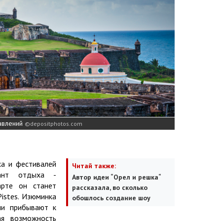
авлений
depositphotos.com
а и фестивалей
Читай также:
ант отдыха -
Автор идеи “Орел и решка“
арте он станет
рассказала, во сколько
istes. Изюминка
обошлось создание шоу
ли прибывают к
я возможность