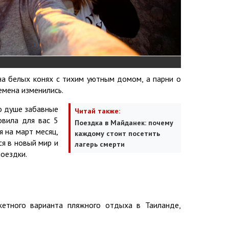
на белых конях с тихим уютным домом, а парни о
емена изменились.
о душе забавные
Читай также:
вила для вас 5
Поездка в Майданек: почему
 на март месяц,
каждому стоит посетить
я в новый мир и
лагерь смерти
оездки.
етного варианта пляжного отдыха в Таиланде,