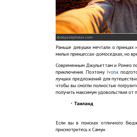
depositphotos.com
Раньше девушки мечтали о принцах 
милых принцессах-домоседках, но вр
Современным Джульеттам и Ромео п
приключения. Поэтому
Іvona
подгото
лучших предложений для путешествия
чтобы вы смогли полностью погрузитс
получить максимум удовольствия от п
Таиланд
Если вы в поисках отличного бюдж
присмотритесь к Самуи.