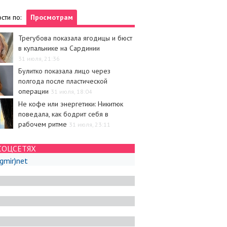
сти по:
Просмотрам
Трегубова показала ягодицы и бюст
в купальнике на Сардинии
31 июля, 21:36
Булитко показала лицо через
полгода после пластической
операции
31 июля, 18:04
Не кофе или энергетики: Никитюк
поведала, как бодрит себя в
рабочем ритме
31 июля, 23:11
СОЦСЕТЯХ
igmir)net