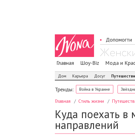
Допомогти
Главная
Шоу-Biz
Мода и Кра
Дом
Карьера
Досуг
Путешеств
Тренды:
Война в Украине
Звёздн
Главная
Стиль жизни
Путешеств
Куда поехать в 
направлений