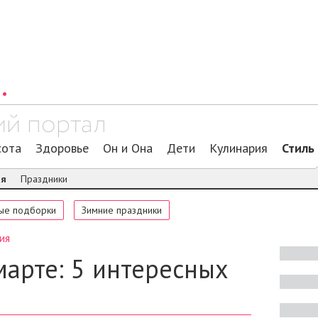
сота
Здоровье
Он и Она
Дети
Кулинария
Стиль
ия
Праздники
ые подборки
Зимние праздники
ия
марте: 5 интересных