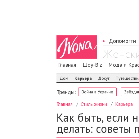
Допомогти
Главная
Шоу-Biz
Мода и Кра
Дом
Карьера
Досуг
Путешестви
Тренды:
Война в Украине
Звёздн
Главная
Стиль жизни
Карьера
Как быть, если 
делать: cоветы 