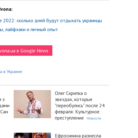
Ivona:
е 2022: сколько дней будут отдыхать украинцы
ты, лайфхаки и личный опыт
vona.ua в Google News
а в Украине
Олег Скрипка о
 з
звездах, которые
дами
"переобулись" после 24
 “Сан
февраля: Культурное
преступление
Новости
Ефросинина разнесла