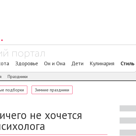
сота
Здоровье
Он и Она
Дети
Кулинария
Стиль
я
Праздники
ые подборки
Зимние праздники
ничего не хочется
психолога