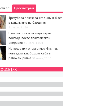
сти по:
Просмотрам
Трегубова показала ягодицы и бюст
в купальнике на Сардинии
31 июля, 21:36
Булитко показала лицо через
полгода после пластической
операции
31 июля, 18:04
Не кофе или энергетики: Никитюк
поведала, как бодрит себя в
рабочем ритме
31 июля, 23:11
СОЦСЕТЯХ