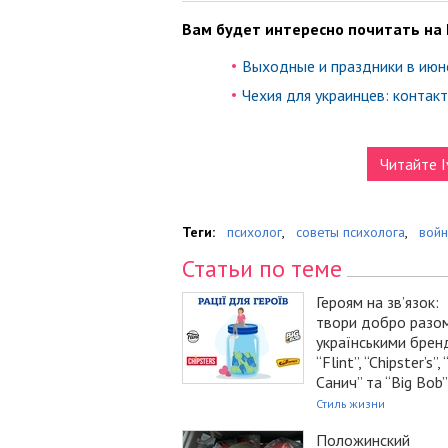
Вам будет интересно почитать на 
Выходные и праздники в июн
Чехия для украинцев: контак
Читайте I
Теги:
психолог
,
советы психолога
,
войн
Статьи по теме
Героям на зв’язок:
твори добро разом
українськими брен
“Flint”, “Chipster’s”,
Санич” та “Big Bob”
Стиль жизни
Положинский