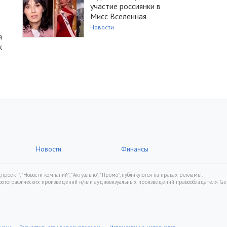
участие россиянки в
Мисс Вселенная
Новости
я
к
Новости
Финансы
роект", "Новости компаний", "Актуально", "Промо", публикуются на правах рекламы.
фотографических произведений и/или аудиовизуальных произведений правообладателя Gett