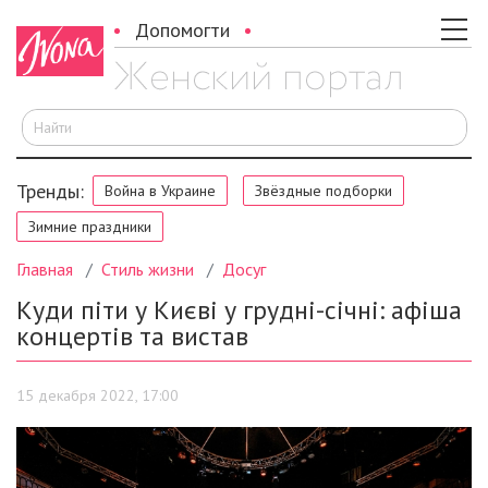
Допомогти
И
Тренды:
Война в Украине
Звёздные подборки
Зимние праздники
Главная
Стиль жизни
Досуг
Куди піти у Києві у грудні-січні: афіша
концертів та вистав
15 декабря 2022, 17:00