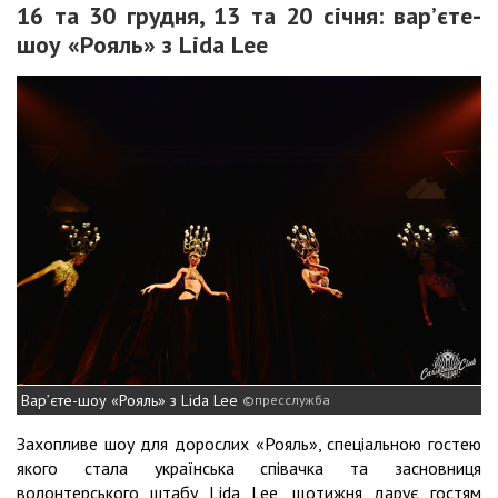
16 та 30 грудня, 13 та 20 січня: вар’єте-
шоу «Рояль» з Lida Lee
Вар’єте-шоу «Рояль» з Lida Lee
пресслужба
Захопливе шоу для дорослих «Рояль», спеціальною гостею
якого стала українська співачка та засновниця
волонтерського штабу Lida Lee, щотижня дарує гостям