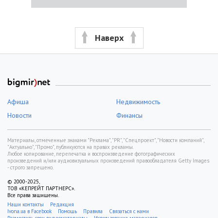
Наверх
Афиша
Недвижимость
Новости
Финансы
Материалы, отмеченные знаками "Реклама", "PR", "Спецпроект", "Новости компаний",
"Актуально", "Промо", публикуются на правах рекламы.
Любое копирование, перепечатка и воспроизведение фотографических
произведений и/или аудиовизуальных произведений правообладателя Getty Images
- строго запрещено.
© 2000-2025,
ТОВ «КЕПРЕЙТ ПАРТНЕРС».
Все права защищены.
Наши контакты
Редакция
Ivona.ua в Facebook
Помощь
Правила
Связаться с нами
Разместить свои видеоматериалы
Использование материалов