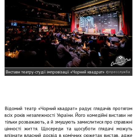
Вистави театру-студії імпровізації «Чорний квадрат»
пресслужба
Відомий театр «Чорний квадрат» радує глядачів протягом
всіх років незалежності України. Його комедійні вистави не
тільки розважають, а й змушують замислитися про справжні
цінності життя. Щосереди та щосуботи глядачі можуть
впізнати власний досвід в комічних сюжетах вистав, адже