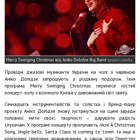
Merry Swinging Christmas від Aniko Dolidze Big Band
пресслужба
Провідні джазові музиканти України на чолі з чарівною
Аніко Долідзе запрошують у різдвяну подорож. Їхня
програма Merry Swinging Christmas перенесе гостей
концерт-холу з воєнного Києва у дивовижний світ свінгу.
Сімнадцять інструменталістів та солістка і бренд-лідер
проєкту Аніко Долідзе знову зустрінуться на сцені заради
головної мети своєї творчості – дарувати радість
слухачам. У програмі концерту пролунають пісні A Christmas
Song, Jingle bells, Santa Claus is coming to town та інші в
класичних свінгових аранжуваннях, а також хіти Оркестру