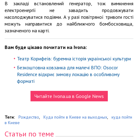
В закладі встановлений генератор, тож вимкнення
електроенергії не завадить продовжувати
насолоджуватися подіями. А у разі повітряної тривоги гості
можуть направитися до найближчого бомбосховища,
зазначеного на карті.
Вам буде цікаво почитати на Ivona:
Театр Корифеїв: буремна історія української культури
Безкоштовна ковзанка для малечі ВПО: Osocor
Residence відкриє зимову локацію в особливому
форматі
Читайте Ivona.ua в Google News
Теги:
Рождество
,
Куда пойти в Киеве на выходных
,
куда пойти
в Киеве
Статьи по теме