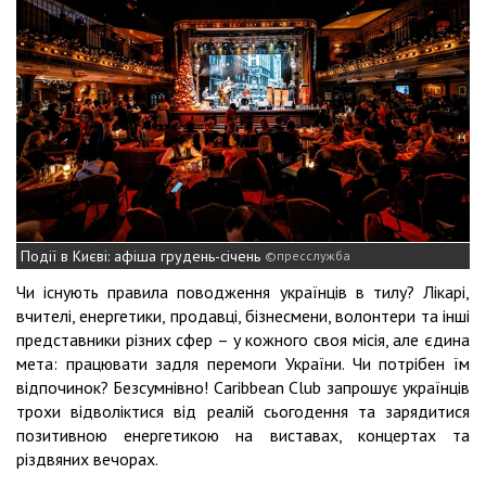
Події в Києві: афіша грудень-січень
пресслужба
Чи існують правила поводження українців в тилу? Лікарі,
вчителі, енергетики, продавці, бізнесмени, волонтери та інші
представники різних сфер – у кожного своя місія, але єдина
мета: працювати задля перемоги України. Чи потрібен їм
відпочинок? Безсумнівно! Caribbean Club запрошує українців
трохи відволіктися від реалій сьогодення та зарядитися
позитивною енергетикою на виставах, концертах та
різдвяних вечорах.