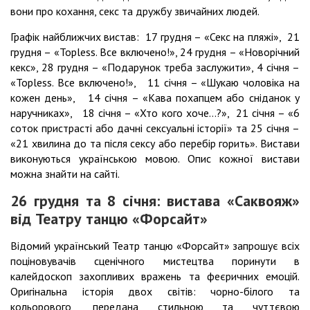
вони про кохання, секс та дружбу звичайних людей.
Графік найближчих вистав: 17 грудня – «Секс на пляжі», 21
грудня – «Topless. Все включено!», 24 грудня – «Новорічний
кекс», 28 грудня – «Подарунок треба заслужити», 4 січня –
«Topless. Все включено!», 11 січня – «Шукаю чоловіка на
кожен день», 14 січня – «Кава похапцем або сніданок у
наручниках», 18 січня – «Хто кого хоче…?», 21 січня – «6
соток пристрасті або дачні сексуальні історії» та 25 січня –
«21 хвилина до та після сексу або перебір горить». Вистави
виконуються українською мовою. Опис кожної вистави
можна знайти на сайті.
26 грудня та 8 січня: вистава «Саквояж»
від Театру танцю «Форсайт»
Відомий український Театр танцю «Форсайт» запрошує всіх
поціновувачів сценічного мистецтва поринути в
калейдоскоп захопливих вражень та феєричних емоцій.
Оригінальна історія двох світів: чорно-білого та
кольорового, передана стильною та чуттєвою