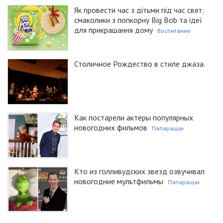
Як провести час з дітьми під час свят:
смаколики з попкорну Big Bob та ідеї
для прикрашання дому
Воспитание
Столичное Рождество в стиле джаза.
Как постарели актеры популярных
новогодних фильмов
Папарацци
Кто из голливудских звезд озвучивал
новогодние мультфильмы
Папарацци