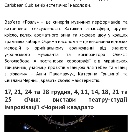
Caribbean Club вечір естетичної насолоди.
Вар’єте «Рояль» – це синергія музичних перформансів та
витонченої сексуальності. Затишна атмосфера, зручне
крісло, келих ароматного вина та яскраве шоу у кращих
традиціях кабаре. Окрема насолода – це виконання відомих
мелодій в оригінальному аранжуванні від знаного
українського музиканта та композитора Олексія
Боголюбова. А постановка хореографії від українських
танцівниць, учасниць проєктів «Танцюю для тебе» та «Танці
з зірками» – Анни Паламарчук, Катерини Тришиної та
Світлани Черниш, вразить своєю майстерністю.
17, 21, 24 та 28 грудня, 4, 11, 14, 18, 21 та
25 січня: вистави театру-студії
імпровізації «Чорний квадрат»