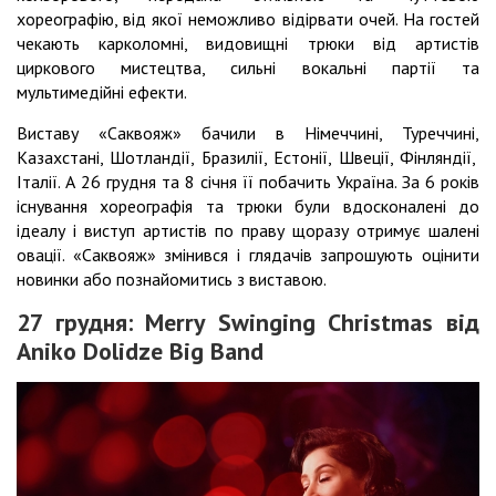
хореографію, від якої неможливо відірвати очей. На гостей
чекають карколомні, видовищні трюки від артистів
циркового мистецтва, сильні вокальні партії та
мультимедійні ефекти.
Виставу «Саквояж» бачили в Німеччині, Туреччині,
Казахстані, Шотландії, Бразилії, Естонії, Швеції, Фінляндії,
Італії. А 26 грудня та 8 січня її побачить Україна. За 6 років
існування хореографія та трюки були вдосконалені до
ідеалу і виступ артистів по праву щоразу отримує шалені
овації. «Саквояж» змінився і глядачів запрошують оцінити
новинки або познайомитись з виставою.
27 грудня: Merry Swinging Christmas від
Aniko Dolidze Big Band