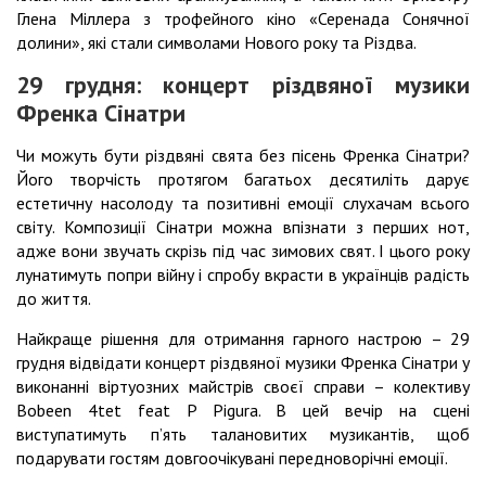
Глена Міллера з трофейного кіно «Серенада Сонячної
долини», які стали символами Нового року та Різдва.
29 грудня: концерт різдвяної музики
Френка Сінатри
Чи можуть бути різдвяні свята без пісень Френка Сінатри?
Його творчість протягом багатьох десятиліть дарує
естетичну насолоду та позитивні емоції слухачам всього
світу. Композиції Сінатри можна впізнати з перших нот,
адже вони звучать скрізь під час зимових свят. І цього року
лунатимуть попри війну і спробу вкрасти в українців радість
до життя.
Найкраще рішення для отримання гарного настрою – 29
грудня відвідати концерт різдвяної музики Френка Сінатри у
виконанні віртуозних майстрів своєї справи – колективу
Bobeen 4tet feat P Pigura. В цей вечір на сцені
виступатимуть п’ять талановитих музикантів, щоб
подарувати гостям довгоочікувані передноворічні емоції.