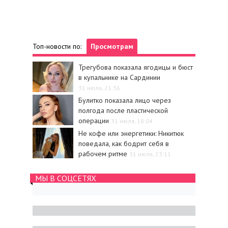
Топ-новости по:
Просмотрам
Трегубова показала ягодицы и бюст
в купальнике на Сардинии
31 июля, 21:36
Булитко показала лицо через
полгода после пластической
операции
31 июля, 18:04
Не кофе или энергетики: Никитюк
поведала, как бодрит себя в
рабочем ритме
31 июля, 23:11
МЫ В СОЦСЕТЯХ