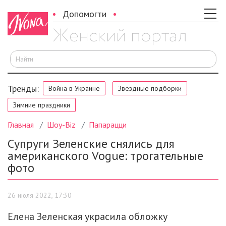
Допомогти
И
Тренды:
Война в Украине
Звёздные подборки
Зимние праздники
Главная
Шоу-Biz
Папарацци
Супруги Зеленские снялись для
американского Vogue: трогательные
фото
26 июля 2022, 17:30
Елена Зеленская украсила обложку