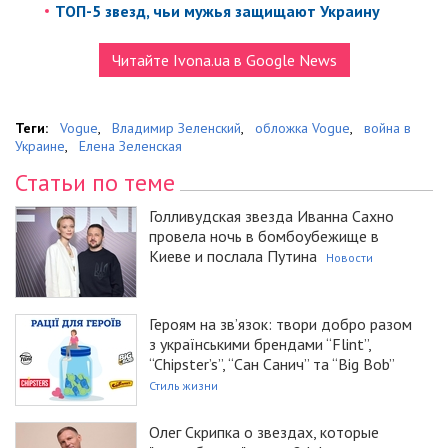
ТОП-5 звезд, чьи мужья защищают Украину
Читайте Ivona.ua в Google News
Теги:
Vogue
,
Владимир Зеленский
,
обложка Vogue
,
война в
Украине
,
Елена Зеленская
Статьи по теме
Голливудская звезда Иванна Сахно
провела ночь в бомбоубежище в
Киеве и послала Путина
Новости
Героям на зв’язок: твори добро разом
з українськими брендами “Flint”,
“Chipster’s”, “Сан Санич” та “Big Bob”
Стиль жизни
Олег Скрипка о звездах, которые