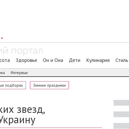
сота
Здоровье
Он и Она
Дети
Кулинария
Стиль
ика
Интервью
ые подборки
Зимние праздники
их звезд,
Украину