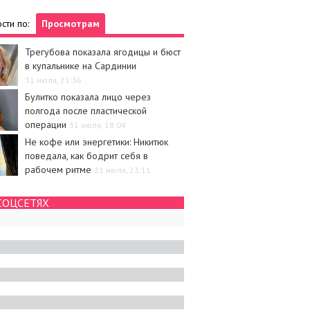
сти по:
Просмотрам
Трегубова показала ягодицы и бюст
в купальнике на Сардинии
31 июля, 21:36
Булитко показала лицо через
полгода после пластической
операции
31 июля, 18:04
Не кофе или энергетики: Никитюк
поведала, как бодрит себя в
рабочем ритме
31 июля, 23:11
СОЦСЕТЯХ