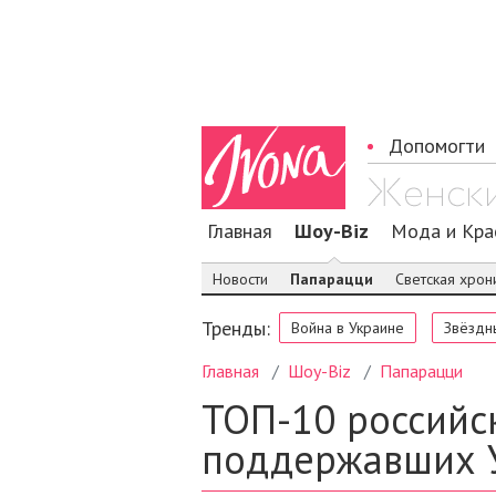
Допомогти
Главная
Шоу-Biz
Мода и Кра
Новости
Папарацци
Светская хрон
Тренды:
Война в Украине
Звёздн
Главная
Шоу-Biz
Папарацци
ТОП-10 российск
поддержавших 