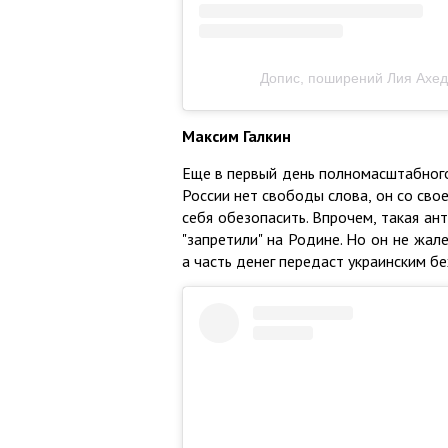
Допис, поширений Лия Ахе
Максим Галкин
Еще в первый день полномасштабного 
России нет свободы слова, он со свое
себя обезопасить. Впрочем, такая ант
"запретили" на Родине. Но он не жал
а часть денег передаст украинским б