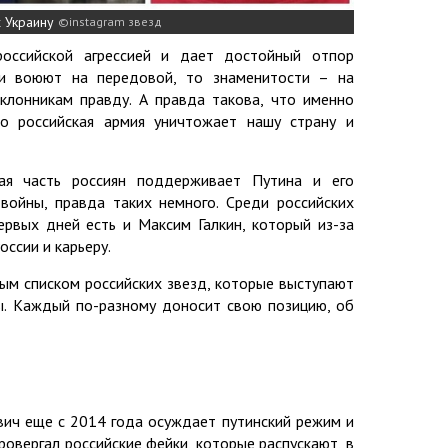
 Украину
instagram звезд
оссийской агрессией и дает достойный отпор
ки воюют на передовой, то знаменитости – на
лонникам правду. А правда такова, что именно
но российская армия уничтожает нашу страну и
ая часть россиян поддерживает Путина и его
 войны, правда таких немного. Среди российских
ервых дней есть и Максим Галкин, который из-за
оссии и карьеру.
ным списком российских звезд, которые выступают
ы. Каждый по-разному доносит свою позицию, об
вич еще с 2014 года осуждает путинский режим и
ровергал российские фейки, которые распускают, в