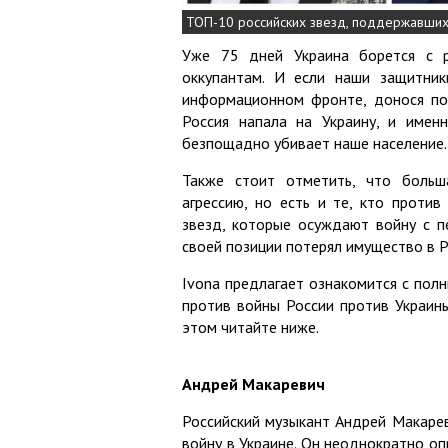
ТОП-10 российских звезд, поддержавших
Уже 75 дней Украина борется с р
оккупантам. И если наши защитни
информационном фронте, донося пок
Россия напала на Украину, и имен
безпощадно убивает наше население.
Также стоит отметить, что больш
агрессию, но есть и те, кто против
звезд, которые осуждают войну с п
своей позиции потерял имущество в Р
Ivona предлагает ознакомится с пол
против войны России против Украин
этом читайте ниже.
Андрей Макаревич
Российский музыкант Андрей Макаре
войну в Украине. Он неоднократно оп