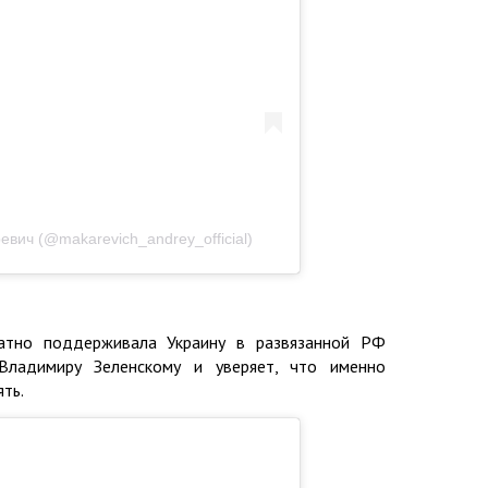
вич (@makarevich_andrey_official)
атно поддерживала Украину в развязанной РФ
Владимиру Зеленскому и уверяет, что именно
ть.