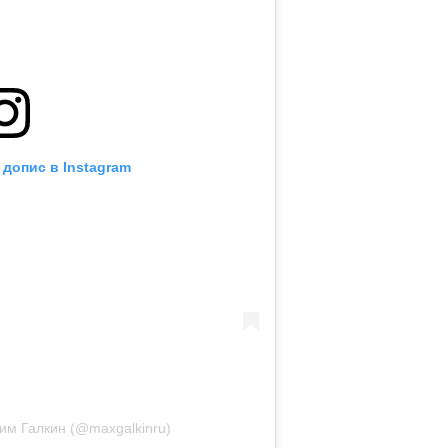
 допис в Instagram
им Галкин (@maxgalkinru)