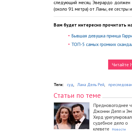
следующий месяц. Эверардо должен 
(около 91 метра) от Ланы, ее сестры и
Вам будет интересно прочитать на
Бывшая девушка принца Гарр
ТОП-5 самых громких сканда
Читайте I
Теги:
суд
,
Лана Дель Рей
,
преследован
Статьи по теме
Предновогоднее ч
Джонни Депп и Эм
Херд урегулировал
судебное дело о
клевете
Новости