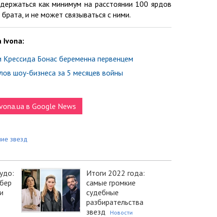
держаться как минимум на расстоянии 100 ярдов
 брата, и не может связываться с ними.
 Ivona:
и Крессида Бонас беременна первенцем
лов шоу-бизнеса за 5 месяцев войны
vona.ua в Google News
ие звезд
удо:
Итоги 2022 года:
бер
самые громкие
и
судебные
разбирательства
звезд
Новости