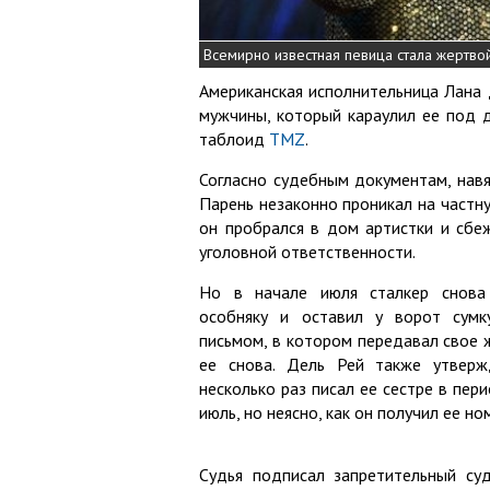
Всемирно известная певица стала жертвой
Американская исполнительница Лана 
мужчины, который караулил ее под 
таблоид
TMZ
.
Согласно судебным документам, навя
Парень незаконно проникал на частн
он пробрался в дом артистки и сбеж
уголовной ответственности.
Но в начале июля сталкер снова
особняку и оставил у ворот сум
письмом, в котором передавал свое 
ее снова. Дель Рей также утверж
несколько раз писал ее сестре в пер
июль, но неясно, как он получил ее но
Судья подписал запретительный су