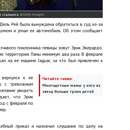
 сталкинга
Getty Images
Дель Рей была вынуждена обратиться в суд из-за
домом и угнал ее автомобиль. Об этом сообщает
зчивого поклонника певицы зовут Эрик Эверардо.
ую территорию Ланы минимум два раза. В феврале
ал на ее машине Jaguar, за что был привлечен к
 вернулся к ее
Читайте также:
ку с тревожным
Многодетные мамы: у кого из
желание увидеть
звезд больше троих детей
дает, что Эрик
иод с февраля по
мер.
дебный приказ и назначил слушание по делу на