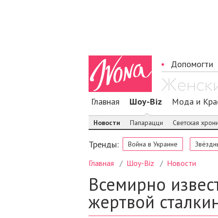
Допомогти
Главная
Шоу-Biz
Мода и Кра
Новости
Папарацци
Светская хрон
Тренды:
Война в Украине
Звёздн
Главная
Шоу-Biz
Новости
Всемирно извест
жертвой сталки