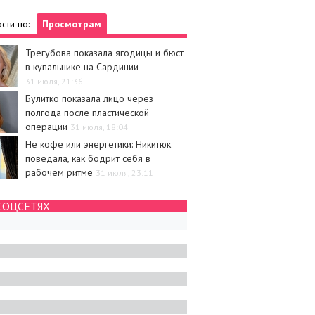
сти по:
Просмотрам
Трегубова показала ягодицы и бюст
в купальнике на Сардинии
31 июля, 21:36
Булитко показала лицо через
полгода после пластической
операции
31 июля, 18:04
Не кофе или энергетики: Никитюк
поведала, как бодрит себя в
рабочем ритме
31 июля, 23:11
СОЦСЕТЯХ