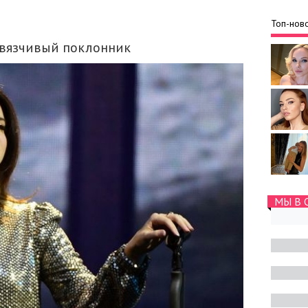
Топ-ново
авязчивый поклонник
МЫ В 