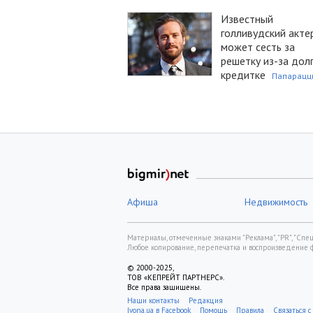
Известный
голливудский акте
может сесть за
решетку из-за дол
кредитке
Папарацц
Афиша
Недвижимость
Материалы, отмеченные знаками "Реклама", "PR", "Спецп
Любое копирование, перепечатка и воспроизведение 
© 2000-2025,
ТОВ «КЕПРЕЙТ ПАРТНЕРС».
Все права защищены.
Наши контакты
Редакция
Ivona.ua в Facebook
Помощь
Правила
Связаться с