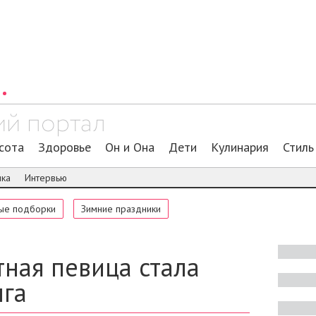
сота
Здоровье
Он и Она
Дети
Кулинария
Стиль
ика
Интервью
ые подборки
Зимние праздники
ная певица стала
нга