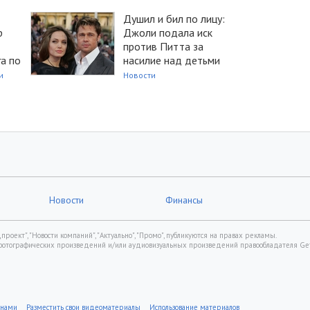
Душил и бил по лицу:
р
Джоли подала иск
против Питта за
га по
насилие над детьми
и
Новости
Новости
Финансы
роект", "Новости компаний", "Актуально", "Промо", публикуются на правах рекламы.
фотографических произведений и/или аудиовизуальных произведений правообладателя Gett
 нами
Разместить свои видеоматериалы
Использование материалов