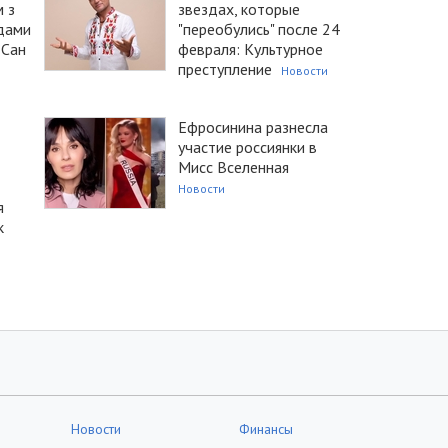
 з
звездах, которые
дами
"переобулись" после 24
 “Сан
февраля: Культурное
преступление
Новости
Ефросинина разнесла
участие россиянки в
Мисс Вселенная
Новости
я
к
Новости
Финансы