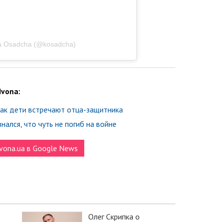
ya Osadcha (@kosadcha)
Ivona:
как дети встречают отца-защитника
ался, что чуть не погиб на войне
vona.ua в Google News
Олег Скрипка о