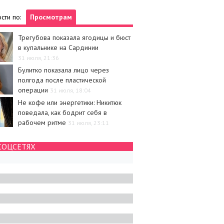
сти по:
Просмотрам
Трегубова показала ягодицы и бюст
в купальнике на Сардинии
31 июля, 21:36
Булитко показала лицо через
полгода после пластической
операции
31 июля, 18:04
Не кофе или энергетики: Никитюк
поведала, как бодрит себя в
рабочем ритме
31 июля, 23:11
СОЦСЕТЯХ