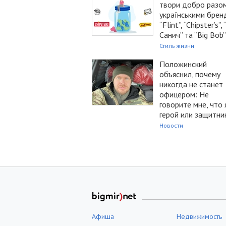
твори добро разом
українськими брен
“Flint”, “Chipster’s”,
Санич” та “Big Bob”
Стиль жизни
Положинский
объяснил, почему
никогда не станет
офицером: Не
говорите мне, что 
герой или защитни
Новости
Афиша
Недвижимость