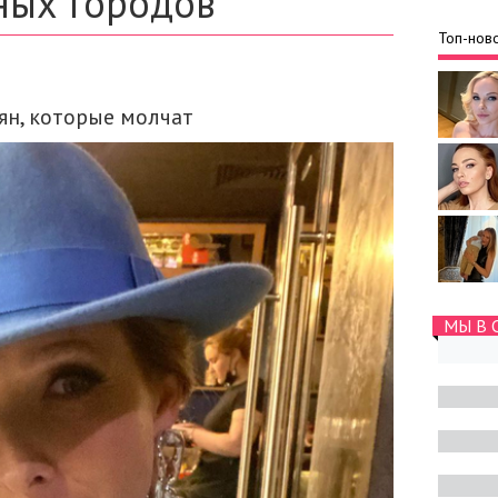
ных городов
Топ-ново
ян, которые молчат
МЫ В 