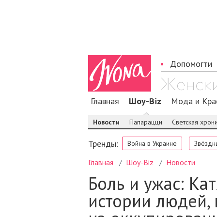
Допомогти
Главная
Шоу-Biz
Мода и Кра
Новости
Папарацци
Светская хрон
Тренды:
Война в Украине
Звёздн
Главная
Шоу-Biz
Новости
Боль и ужас: Ка
истории людей,