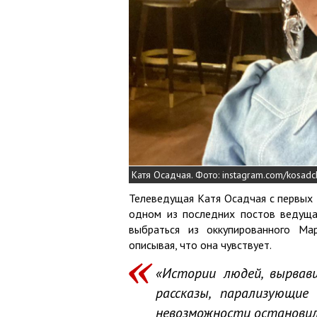
Катя Осадчая. Фото: instagram.com/kosadc
Телеведущая Катя Осадчая с первых 
одном из последних постов ведуща
выбраться из оккупированного Ма
описывая, что она чувствует.
«Истории людей, вырвав
рассказы, парализующи
невозможности остановил