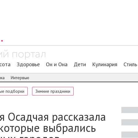
сота
Здоровье
Он и Она
Дети
Кулинария
Стиль
ика
Интервью
ые подборки
Зимние праздники
тя Осадчая рассказала
 которые выбрались