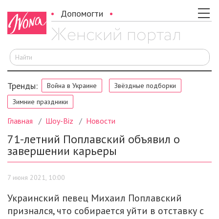
Допомогти
И
Тренды:
Война в Украине
Звёздные подборки
Зимние праздники
Главная
Шоу-Biz
Новости
71-летний Поплавский объявил о
завершении карьеры
7 июня 2021, 10:00
Украинский певец Михаил Поплавский
признался, что собирается уйти в отставку с