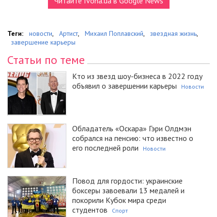
Читайте Ivona.ua в Google News
Теги:
новости
,
Артист
,
Михаил Поплавский
,
звездная жизнь
,
завершение карьеры
Статьи по теме
Кто из звезд шоу-бизнеса в 2022 году
объявил о завершении карьеры
Новости
Обладатель «Оскара» Гэри Олдмэн
собрался на пенсию: что известно о
его последней роли
Новости
Повод для гордости: украинские
боксеры завоевали 13 медалей и
покорили Кубок мира среди
студентов
Спорт