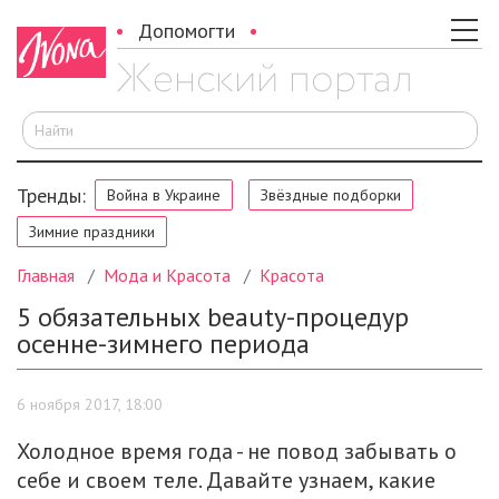
Допомогти
И
Тренды:
Война в Украине
Звёздные подборки
Зимние праздники
Главная
Мода и Красота
Красота
5 обязательных beauty-процедур
осенне-зимнего периода
6 ноября 2017, 18:00
Холодное время года - не повод забывать о
себе и своем теле. Давайте узнаем, какие