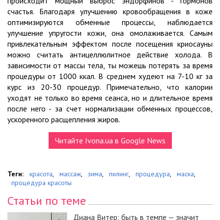
происходит мощный выброс эндорфинов - гормонов
счастья. Благодаря улучшению кровообращения в коже
оптимизируются обменные процессы, наблюдается
улучшение упругости кожи, она омолаживается. Самым
привлекательным эффектом после посещения криосауны
можно считать антицеллюлитное действие холода. В
зависимости от массы тела, ты можешь потерять за время
процедуры от 1000 ккал. В среднем худеют на 7-10 кг за
курс из 20-30 процедур. Примечательно, что калории
уходят не только во время сеанса, но и длительное время
после него - за счет нормализации обменных процессов,
ускоренного расщепления жиров.
Читайте Ivona.ua в Google News
Теги:
красота
,
массаж
,
зима
,
пилинг
,
процедура
,
маска
,
процедура красоты
Статьи по теме
Диана Витер: быть в темпе — значит