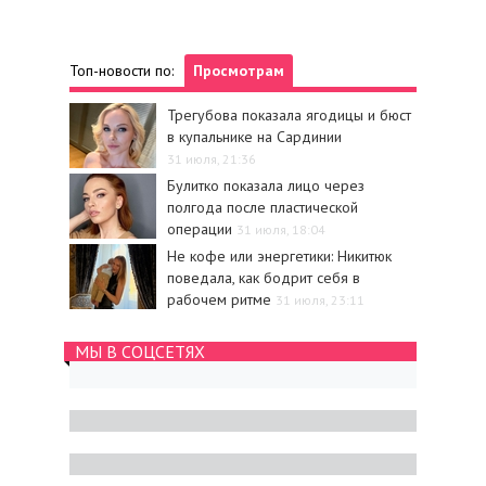
Топ-новости по:
Просмотрам
Трегубова показала ягодицы и бюст
в купальнике на Сардинии
31 июля, 21:36
Булитко показала лицо через
полгода после пластической
операции
31 июля, 18:04
Не кофе или энергетики: Никитюк
поведала, как бодрит себя в
рабочем ритме
31 июля, 23:11
МЫ В СОЦСЕТЯХ