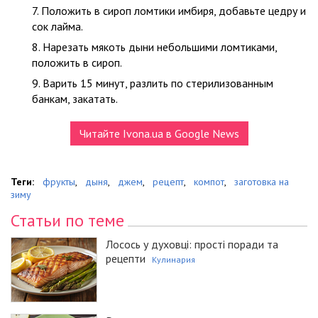
Положить в сироп ломтики имбиря, добавьте цедру и
сок лайма.
Нарезать мякоть дыни небольшими ломтиками,
положить в сироп.
Варить 15 минут, разлить по стерилизованным
банкам, закатать.
Читайте Ivona.ua в Google News
Теги:
фрукты
,
дыня
,
джем
,
рецепт
,
компот
,
заготовка на
зиму
Статьи по теме
Лосось у духовці: прості поради та
рецепти
Кулинария