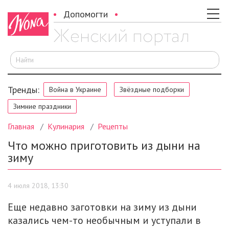
Допомогти
И
Тренды:
Война в Украине
Звёздные подборки
Зимние праздники
Главная
Кулинария
Рецепты
Что можно приготовить из дыни на
зиму
4 июля 2018, 13:30
Еще недавно заготовки на зиму из дыни
казались чем-то необычным и уступали в