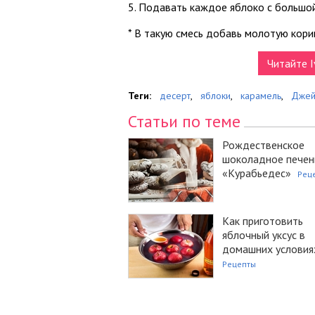
5. Подавать каждое яблоко с большо
* В такую смесь добавь молотую кориц
Читайте I
Теги:
десерт
,
яблоки
,
карамель
,
Джей
Статьи по теме
Рождественское
шоколадное печен
«Курабьедес»
Рец
Как приготовить
яблочный уксус в
домашних условия
Рецепты