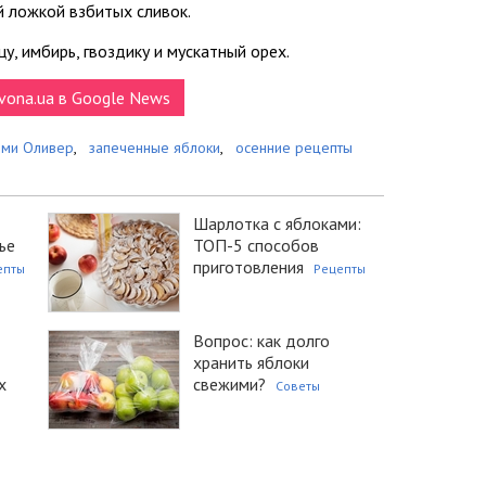
й ложкой взбитых сливок.
у, имбирь, гвоздику и мускатный орех.
vona.ua в Google News
ми Оливер
,
запеченные яблоки
,
осенние рецепты
Шарлотка с яблоками:
ье
ТОП-5 способов
приготовления
епты
Рецепты
Вопрос: как долго
хранить яблоки
х
свежими?
Советы