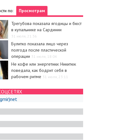
сти по:
Просмотрам
Трегубова показала ягодицы и бюст
в купальнике на Сардинии
31 июля, 21:36
Булитко показала лицо через
полгода после пластической
операции
31 июля, 18:04
Не кофе или энергетики: Никитюк
поведала, как бодрит себя в
рабочем ритме
31 июля, 23:11
СОЦСЕТЯХ
igmir)net