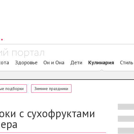
сота
Здоровье
Он и Она
Дети
Кулинария
Стиль
ые подборки
Зимние праздники
оки с сухофруктами
вера