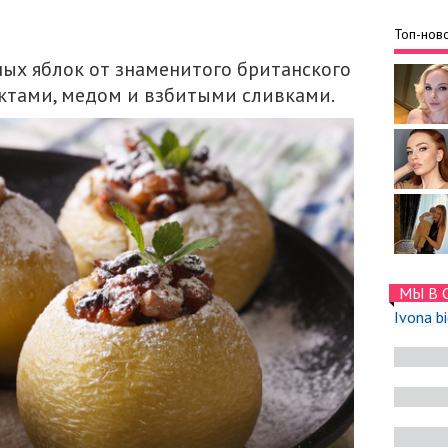
Топ-ново
ых яблок от знаменитого британского
уктами, медом и взбитыми сливками.
МЫ В 
Ivona b