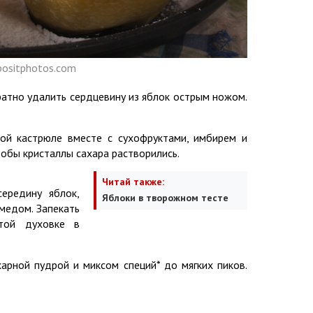
positphotos.com
уратно удалить сердцевину из яблок острым ножом.
кой кастрюле вместе с сухофруктами, имбирем и
обы кристаллы сахара растворились.
Читай также:
середину яблок,
Яблоки в творожном тесте
медом. Запекать
етой духовке в
харной пудрой и миксом специй* до мягких пиков.