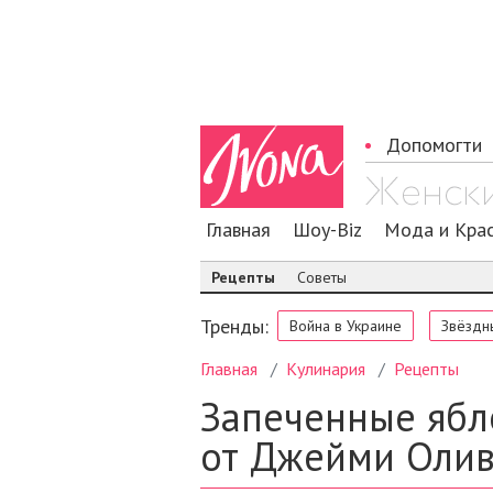
Допомогти
Главная
Шоу-Biz
Мода и Кра
Рецепты
Советы
Тренды:
Война в Украине
Звёздн
Главная
Кулинария
Рецепты
Запеченные ябл
от Джейми Оли