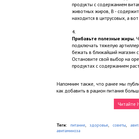
продукты с содержанием витам
животных жиров, В - содержит
находится в цитрусовых, а вот
Прибавьте полезные жиры.
Ч
подключать тяжелую артиллери
бежать в ближайший магазин 
Остановите свой выбор на оре
продуктах с содержанием рас
Напомним также, что ранее мы публи
как добавить в рацион питания боль
Читайте I
Теги:
питание
,
здоровье
,
советы
,
авит
авитаминоза