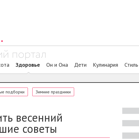
сота
Здоровье
Он и Она
Дети
Кулинария
Стиль
ые подборки
Зимние праздники
ить весенний
чшие советы