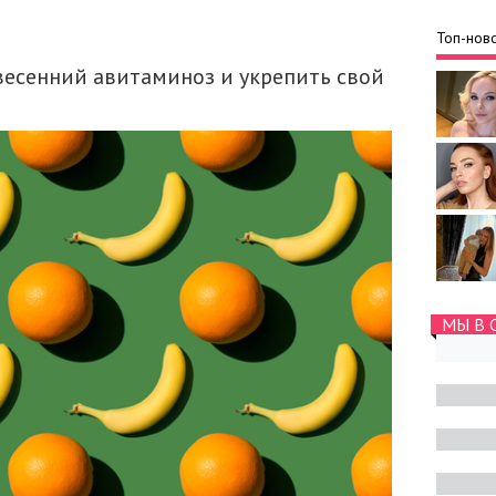
Топ-ново
 весенний авитаминоз и укрепить свой
МЫ В 