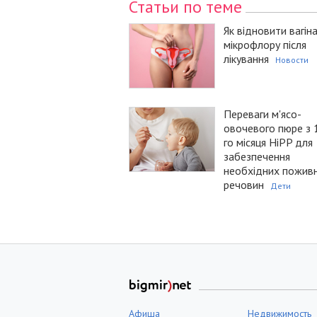
Статьи по теме
Як відновити вагін
мікрофлору після
лікування
Новости
Переваги м'ясо-
овочевого пюре з 
го місяця HiPP для
забезпечення
необхідних пожив
речовин
Дети
Афиша
Недвижимость