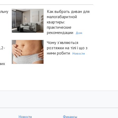
альну
Как выбрать диван для
малогабаритной
квартиры:
практические
рекомендации
Дом
Чому з’являються
12-
розтяжки на тілі і що з
ними робити
Новости
них
Новости
Финансы