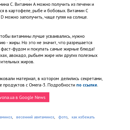
ина С. Витамин А можно получить из печени и
ся в картофеле, рыбе и бобовых. Витамин С
 D можно заполучить, чаще гуляя на солнце.
тобы витамины лучше усваивались, нужно
ю - жиры. Но это не значит, что разрешается
с фаст-фудом и покупать самые жирные блюда!
хах, авокадо, рыбьем жире или других полезных
тительных жиров.
ковали материал, в котором делились секретами,
ше продуктов с Омега-3. Подробности
по ссылке
.
vona.ua в Google News
аминоз
,
весенний авитаминоз
,
фото
,
как избежать