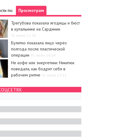
сти по:
Просмотрам
Трегубова показала ягодицы и бюст
в купальнике на Сардинии
31 июля, 21:36
Булитко показала лицо через
полгода после пластической
операции
31 июля, 18:04
Не кофе или энергетики: Никитюк
поведала, как бодрит себя в
рабочем ритме
31 июля, 23:11
СОЦСЕТЯХ