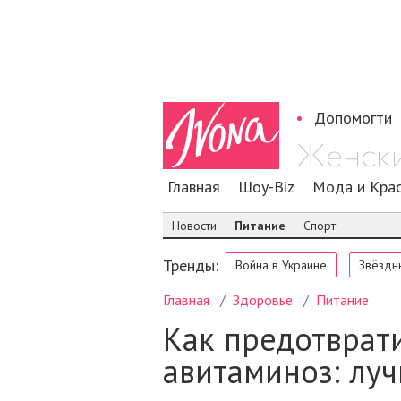
Допомогти
Главная
Шоу-Biz
Мода и Кра
Новости
Питание
Спорт
Тренды:
Война в Украине
Звёздн
Главная
Здоровье
Питание
Как предотврат
авитаминоз: лу