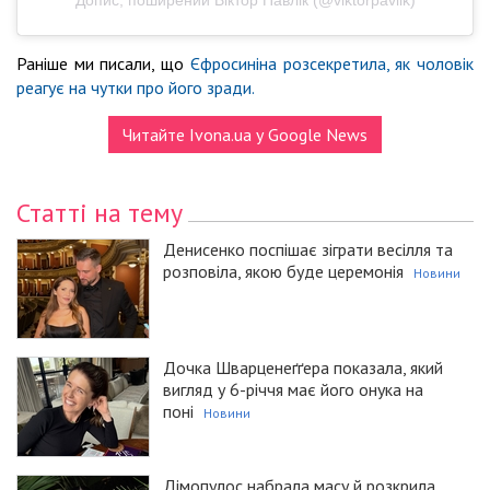
Раніше ми писали, що
Єфросиніна розсекретила, як чоловік
реагує на чутки про його зради.
Читайте Ivona.ua у Google News
Статті на тему
Денисенко поспішає зіграти весілля та
розповіла, якою буде церемонія
Новини
Дочка Шварценеґґера показала, який
вигляд у 6-річчя має його онука на
поні
Новини
Дімопулос набрала масу й розкрила