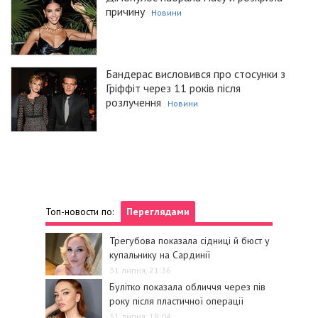
причину
Новини
Бандерас висловився про стосунки з
Гріффіт через 11 років після
розлучення
Новини
Топ-новости по:
Переглядами
Трегубова показала сідниці й бюст у
купальнику на Сардинії
31 липня, 21:36
Булітко показала обличчя через пів
року після пластичної операції
31 липня, 18:04