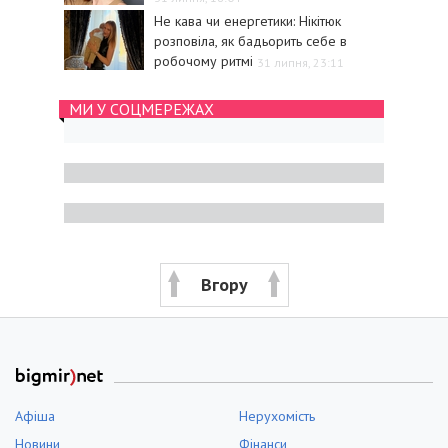
Не кава чи енергетики: Нікітюк
розповіла, як бадьорить себе в
робочому ритмі
31 липня, 23:11
МИ У СОЦМЕРЕЖАХ
Вгору
Афіша
Нерухомість
Новини
Фінанси