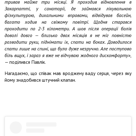
тривав майже три місяці. Я проходив відновлення в
Закарпатті, у санаторії, де займався лікувальною
фізкультурою, дихальними вправами, відвідував басейн,
багато ходив на свіжому повітрі. Щодня старався
проходити по 2-3 кілометри. А шов після операції болів
доволі довго — близько двох місяців я не міг повністю
розводити руки, піднімати їх, спати на боках. Доводилося
спати лише на спині, що було дуже незручно. Але поступово
біль вщух, і зараз я вже не відчуваю жодного дискомфорту»
,
— поділився Павлік.
Нагадаємо, що співак мав вроджену ваду серця, через яку
йому знадобився штучний клапан.