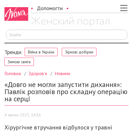
Допомогти
Ш
Тренди:
Війна в Україні
Зіркові добірки
Зимові свята
Головна
Здоров'я
Новини
«Довго не могли запустити дихання»:
Павлік розповів про складну операцію
на серці
4 квітня 2025, 14:36
Хірургічне втручання відбулося у травні