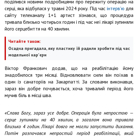
поділився новими подробицями про пережиту операцію на
серці, яка відбулася у травні 2024 року. Під час
інтерв'ю
для
сайту телеканалу 1+1 артист зізнався, що процедура
тривала близько чотирьох годин і під час неї лікарі зупиняли
його серцебиття на 40 хвилин.
Читайте також:
Осадча пригадала, яку пластику їй радили зробити під час
модельної кар'єри
Віктор Франкович додав, що на реабілітацію йому
знадобилося три місяці. Відновлювати сили він поїхав в
один із санаторіїв на Закарпатті. За словами виконавця,
зараз він добре почувається, хоча тривалий період його
мучив біль в місці шва.
«Слава Богу, зараз усе добре. Операція була непростою —
серце зупиняли на 40 хвилин, а загалом вона тривала
близько 4 годин. Лікарі довго не могли запустити дихання.
Потім розпочався непростий період реабілітації, який