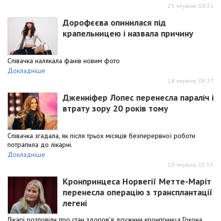
25 червня, 10:21
Дорофєєва опинилася під
крапельницею і назвала причину
Співачка налякала фанів новим фото
Докладніше
24 червня, 09:37
Дженніфер Лопес перенесла параліч і
втрату зору 20 років тому
Співачка згадала, як після трьох місяців безперервної роботи
потрапила до лікарні.
Докладніше
19 червня, 15:55
Кронпринцеса Норвегії Метте-Маріт
перенесла операцію з трансплантації
легені
Лікарі розповіли про стан здоров'я дружини кронпринца Гокона