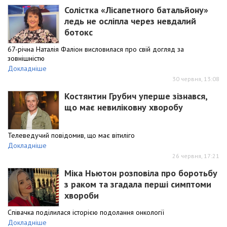
Солістка «Лісапетного батальйону»
ледь не осліпла через невдалий
ботокс
67-річна Наталія Фаліон висловилася про свій догляд за
зовнішністю
Докладніше
30 червня, 13:08
Костянтин Грубич уперше зізнався,
що має невиліковну хворобу
Телеведучий повідомив, що має вітиліго
Докладніше
26 червня, 17:21
Міка Ньютон розповіла про боротьбу
з раком та згадала перші симптоми
хвороби
Співачка поділилася історією подолання онкології
Докладніше