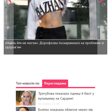
«Навіть йти не могла»: Дорофєєва поскаржилася на проблеми зі
здоров'ям
Топ-новости по:
Переглядами
Трегубова показала сідниці й бюст у
купальнику на Сардинії
31 липня, 21:36
Булітко показала обличчя через пів