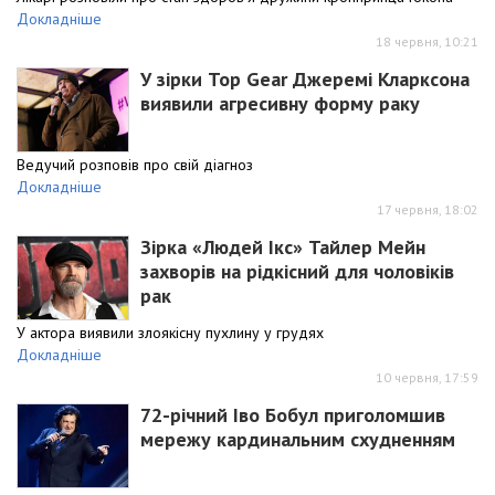
Докладніше
18 червня, 10:21
У зірки Top Gear Джеремі Кларксона
виявили агресивну форму раку
Ведучий розповів про свій діагноз
Докладніше
17 червня, 18:02
Зірка «Людей Ікс» Тайлер Мейн
захворів на рідкісний для чоловіків
рак
У актора виявили злоякісну пухлину у грудях
Докладніше
10 червня, 17:59
72-річний Іво Бобул приголомшив
мережу кардинальним схудненням