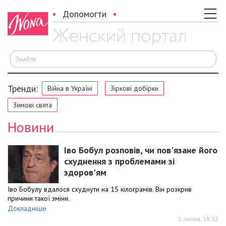
Допомогти
Ш
Тренди:
Війна в Україні
Зіркові добірки
Зимові свята
Новини
Іво Бобул розповів, чи пов'язане його
схуднення з проблемами зі
здоров'ям
Іво Бобулу вдалося схуднути на 15 кілограмів. Він розкрив
причини такої зміни.
Докладніше
1 липня, 18:32