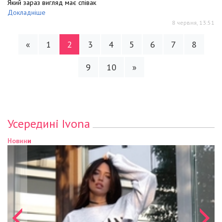
Який зараз вигляд має співак
Докладніше
8 червня, 13:51
«
1
2
3
4
5
6
7
8
9
10
»
Усередині Ivona
Новини